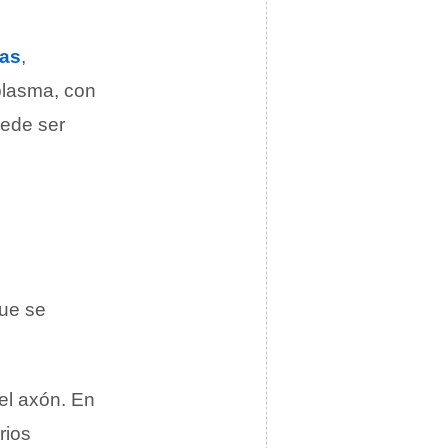
as
,
plasma, con
uede ser
que se
del axón. En
rios