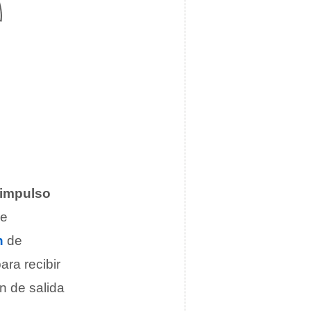
 impulso
de
n
de
ara recibir
n de salida