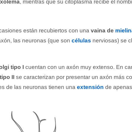
axolema
, mientras que su citoplasma recibe el nomb
casiones están recubiertos con una
vaina de
mielin
 axón, las neuronas (que son
células
nerviosas) se cl
gi tipo I
cuentan con un axón muy extenso. En cam
ipo II
se caracterizan por presentar un axón más cor
es de las neuronas tienen una
extensión
de apenas