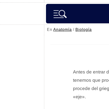
En
Anatomía
/
Biología
Antes de entrar d
tenemos que proc
procede del grie
«eje».