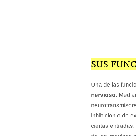
SUS FUN
Una de las funci
nervioso
. Media
neurotransmisore
inhibición o de e
ciertas entradas,