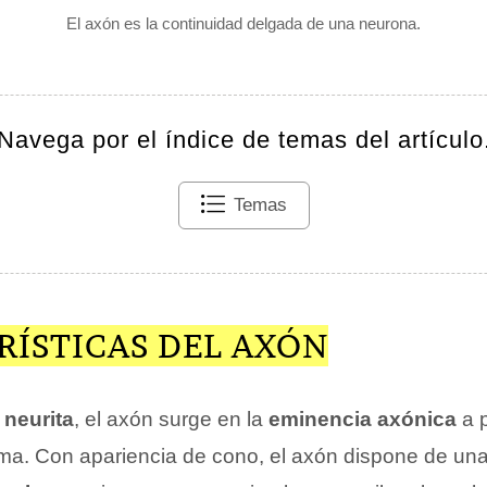
El axón es la continuidad delgada de una neurona.
Navega por el índice de temas del artículo
Temas
RÍSTICAS DEL AXÓN
o
neurita
, el axón surge en la
eminencia axónica
a p
oma. Con apariencia de cono, el axón dispone de u