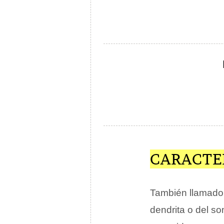
CARACTE
También llamad
dendrita o del s