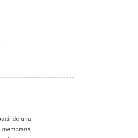
.
artir de una
na membrana