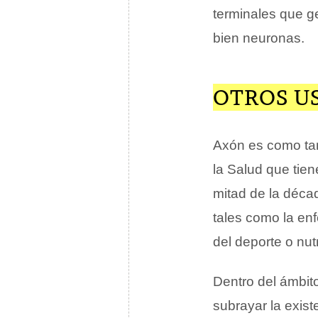
terminales que g
bien neuronas.
OTROS U
Axón es como tam
la Salud que tie
mitad de la déca
tales como la enfe
del deporte o nutr
Dentro del ámbito
subrayar la exis