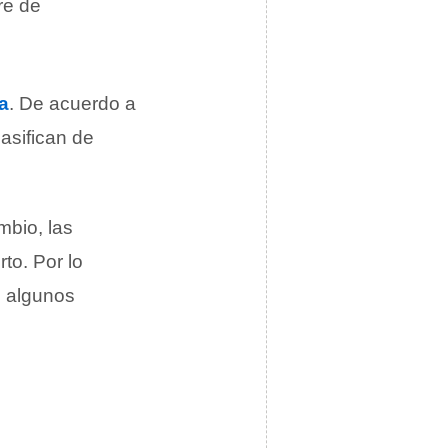
re de
a
. De acuerdo a
asifican de
bio, las
to. Por lo
 algunos