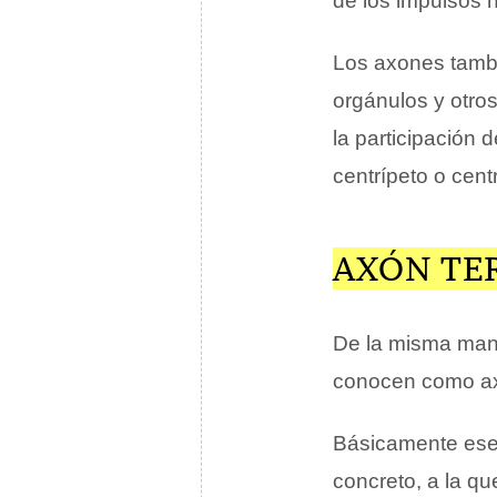
de los impulsos 
Los axones tamb
orgánulos y otro
la participación 
centrípeto o cent
AXÓN TE
De la misma mane
conocen como axo
Básicamente ese t
concreto, a la qu