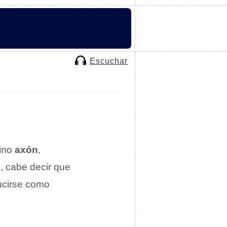
Escuchar
mino
axón
,
, cabe decir que
ucirse como