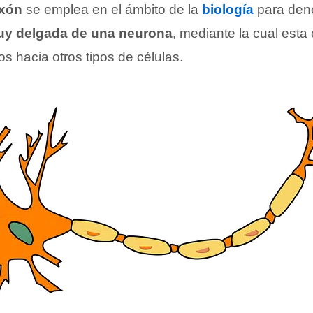
xón
se emplea en el ámbito de la
biología
para deno
uy delgada de una neurona
, mediante la cual esta 
s hacia otros tipos de células.