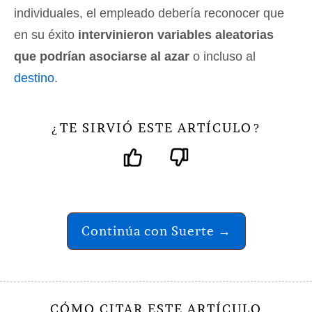
individuales, el empleado debería reconocer que
en su éxito
intervinieron variables aleatorias
que podrían asociarse al azar
o incluso al
destino
.
TE SIRVIÓ ESTE ARTÍCULO
¿
?
Continúa con Suerte →
CÓMO CITAR ESTE ARTÍCULO