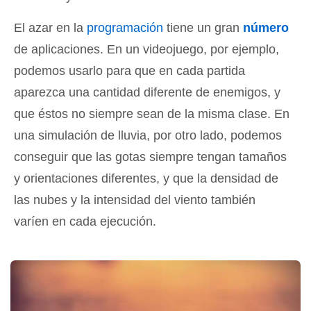
El azar en la
programación
tiene un gran
número
de aplicaciones. En un videojuego, por ejemplo,
podemos usarlo para que en cada partida
aparezca una cantidad diferente de enemigos, y
que éstos no siempre sean de la misma clase. En
una simulación de lluvia, por otro lado, podemos
conseguir que las gotas siempre tengan tamaños
y orientaciones diferentes, y que la densidad de
las nubes y la intensidad del viento también
varíen en cada ejecución.