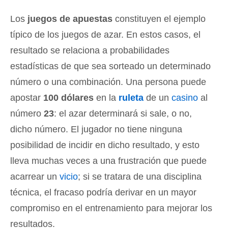
Los
juegos de apuestas
constituyen el ejemplo
típico de los juegos de azar. En estos casos, el
resultado se relaciona a probabilidades
estadísticas de que sea sorteado un determinado
número o una combinación. Una persona puede
apostar
100 dólares
en la
ruleta
de un
casino
al
número
23
: el azar determinará si sale, o no,
dicho número. El jugador no tiene ninguna
posibilidad de incidir en dicho resultado, y esto
lleva muchas veces a una frustración que puede
acarrear un
vicio
; si se tratara de una disciplina
técnica, el fracaso podría derivar en un mayor
compromiso en el entrenamiento para mejorar los
resultados.