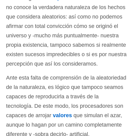
no conoce la verdadera naturaleza de los hechos
que considera aleatorios: así como no podemos
afirmar con total convicción cómo se originó el
universo y -mucho más puntualmente- nuestra
propia existencia, tampoco sabemos si realmente
existen sucesos impredecibles o si es por nuestra
percepción que así los consideramos.
Ante esta falta de comprensión de la aleatoriedad
de la naturaleza, es lógico que tampoco seamos
capaces de reproducirla a través de la
tecnología. De este modo, los procesadores son
capaces de arrojar
valores
que simulan el azar,
aunque lo hagan por un camino completamente
diferente y -sobra decirlo- artificial.