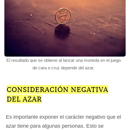
El resultado que se obtiene al lanzar una moneda en el juego
de cara o cruz depende del azar.
CONSIDERACIÓN NEGATIVA
DEL AZAR
Es importante exponer el carácter negativo que el
azar tiene para algunas personas. Esto se