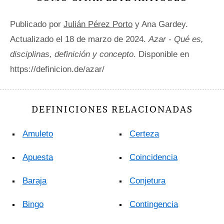
Publicado por
Julián Pérez Porto
y Ana Gardey.
Actualizado el 18 de marzo de 2024.
Azar - Qué es,
disciplinas, definición y concepto
. Disponible en
https://definicion.de/azar/
DEFINICIONES RELACIONADAS
Amuleto
Certeza
Apuesta
Coincidencia
Baraja
Conjetura
Bingo
Contingencia