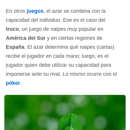
En otros
juegos
, el azar se combina con la
capacidad del individuo. Ese es el caso del
truco
, un juego de naipes muy popular en
América del Sur
y en ciertas regiones de
España
. El azar determina qué naipes (cartas)
recibe el jugador en cada mano; luego, es el
jugador quien debe utilizar su capacidad para
imponerse ante su rival. Lo mismo ocurre con el
póker
.