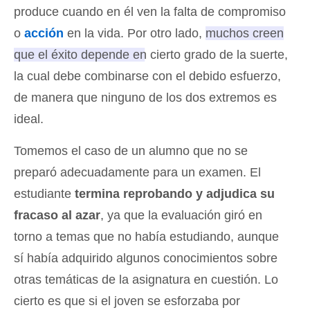
produce cuando en él ven la falta de compromiso
o
acción
en la vida. Por otro lado,
muchos creen
que el éxito depende en cierto grado de la suerte,
la cual debe combinarse con el debido esfuerzo
,
de manera que ninguno de los dos extremos es
ideal.
Tomemos el caso de un alumno que no se
preparó adecuadamente para un examen. El
estudiante
termina reprobando y adjudica su
fracaso al azar
, ya que la evaluación giró en
torno a temas que no había estudiando, aunque
sí había adquirido algunos conocimientos sobre
otras temáticas de la asignatura en cuestión. Lo
cierto es que si el joven se esforzaba por