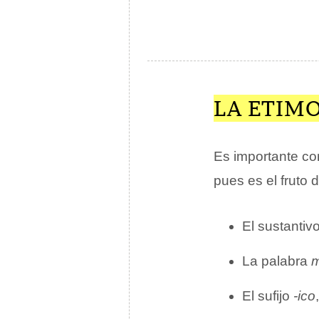
LA ETIM
Es importante con
pues es el fruto 
El sustantiv
La palabra
El sufijo
-ico