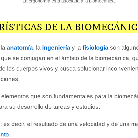
La ergonomía está asociada a la biomecánica.
RÍSTICAS DE LA BIOMECÁNI
 la
anatomía
, la
ingeniería
y la
fisiología
son algun
 que se conjugan en el ámbito de la biomecánica, qu
e los cuerpos vivos y busca solucionar inconvenien
iciones.
 elementos que son fundamentales para la biomecá
ra su desarrollo de tareas y estudios:
o
; es decir, el resultado de una velocidad y de una m
nto
.