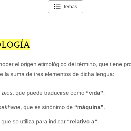
Temas
OLOGÍA
ocer el origen etimológico del término, que tiene p
de la suma de tres elementos de dicha lengua:
o
bios
, que puede traducirse como
“vida”
.
mekhane
, que es sinónimo de
“máquina”
.
, que se utiliza para indicar
“relativo a”
.