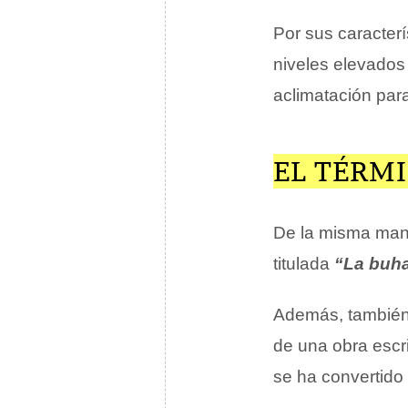
Por sus caracterí
niveles elevado
aclimatación par
EL TÉRMI
De la misma mane
titulada
“La buha
Además, también
de una obra escri
se ha convertido 