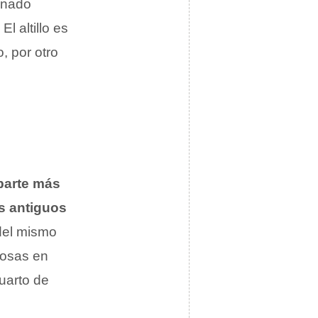
tinado
 altillo es
o, por otro
 parte más
s antiguos
 del mismo
cosas en
uarto de