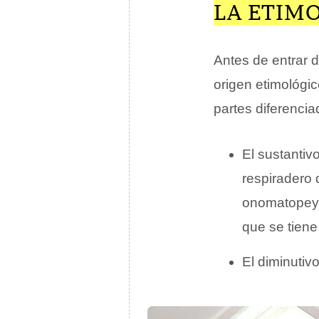
LA ETIM
Antes de entrar d
origen etimológi
partes diferencia
El sustantiv
respiradero 
onomatope
que se tiene
El diminutiv