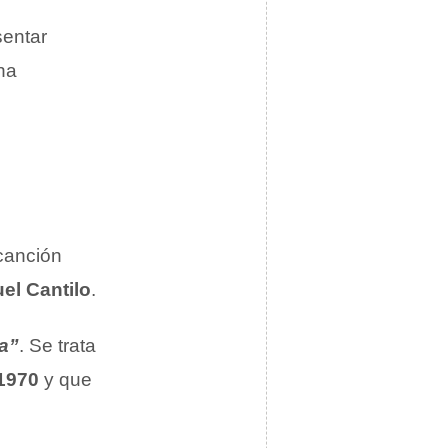
sentar
na
canción
el Cantilo
.
a”
. Se trata
1970
y que