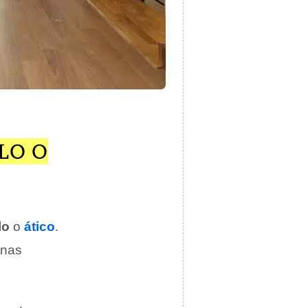
LO O
lo
o
ático
.
unas