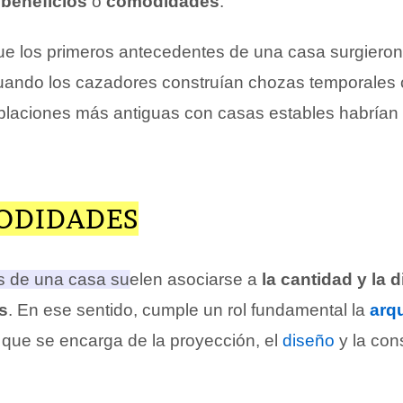
s
beneficios
o
comodidades
.
e los primeros antecedentes de una casa surgiero
cuando los cazadores construían chozas temporales
blaciones más antiguas con casas estables habrían 
ODIDADES
 de una casa suelen asociarse a
la cantidad y la 
s
.
En ese sentido, cumple un rol fundamental la
arqu
a que se encarga de la proyección, el
diseño
y la con