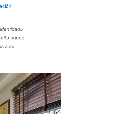
nación
identidad»
dueño puede
os a su