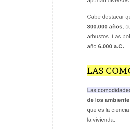
aportan diverso
Cabe destacar qu
300.000 años
, 
arbustos. Las po
año
6.000 a.C.
LAS COM
Las comodidades
de los ambiente
que es la cienci
la vivienda.