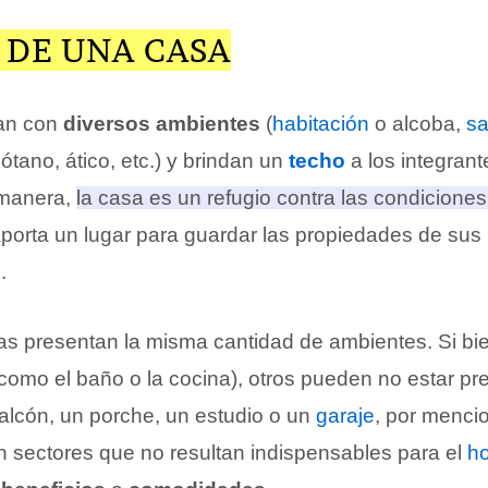
 DE UNA CASA
an con
diversos ambientes
(
habitación
o alcoba,
sa
tano, ático, etc.) y brindan un
techo
a los integrant
 manera,
la casa es un refugio contra las condiciones
o), aporta un lugar para guardar las propiedades de sus
n
.
as presentan la misma cantidad de ambientes. Si bi
como el baño o la cocina), otros pueden no estar pr
balcón, un porche, un estudio o un
garaje
, por menci
on sectores que no resultan indispensables para el
h