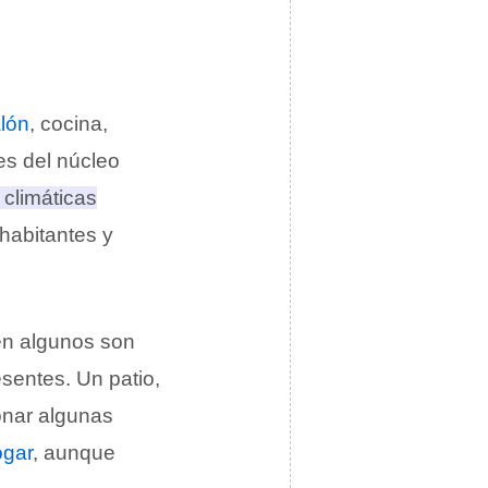
lón
, cocina,
es del núcleo
 climáticas
 habitantes y
en algunos son
esentes. Un patio,
onar algunas
ogar
, aunque