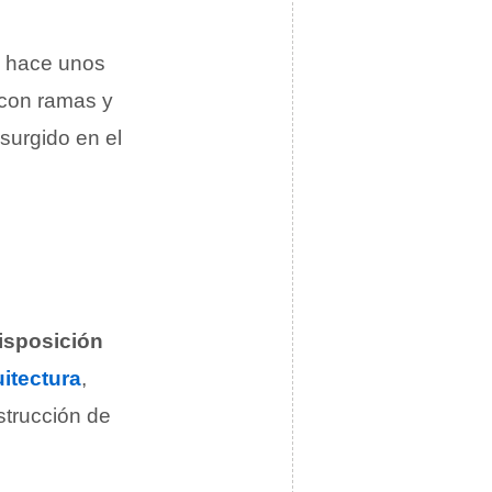
n hace unos
 con ramas y
surgido en el
disposición
itectura
,
strucción de