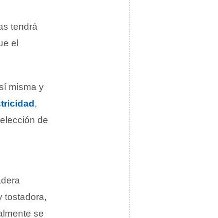
as tendrá
ue el
 sí misma y
tricidad
,
 elección de
adera
y tostadora,
ualmente se