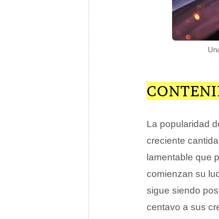
Una
CONTENI
La popularidad de
creciente cantida
lamentable que pa
comienzan su luch
sigue siendo posi
centavo a sus cr