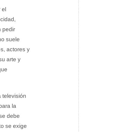
 el
cidad,
 pedir
no suele
es, actores y
u arte y
que
 televisión
para la
 se debe
to se exige