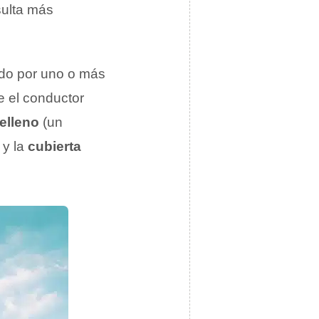
sulta más
do por uno o más
e el conductor
elleno
(un
 y la
cubierta