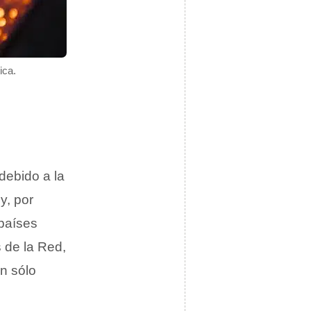
ica.
debido a la
y, por
 países
 de la Red,
un sólo