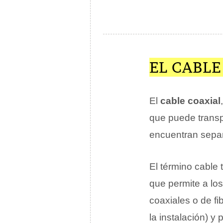
EL CABLE
El
cable coaxial
que puede trans
encuentran separ
El término cable 
que permite a lo
coaxiales o de fi
la instalación) 