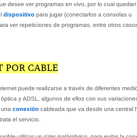
ue desee ver programas en vivo, por lo cual quedan
el
dispositivo
para jugar (conectarlos a consolas u
ara ver repeticiones de programas, entre otros caso
T POR CABLE
nternet puede realizarse a través de diferentes medio
 óptica y ADSL, algunos de ellos con sus variacione
e una
conexión
cableada que va desde una central ha
rata el servicio.
osible utilizar un rúter inalámbrico, para evitar la con