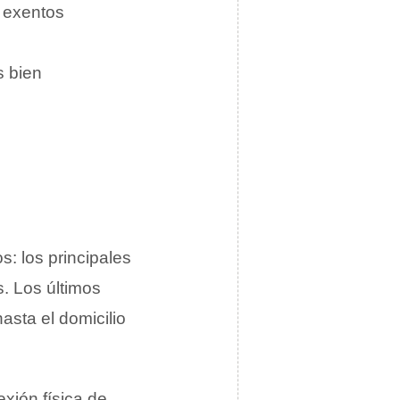
 exentos
s bien
s: los principales
s. Los últimos
sta el domicilio
exión física de