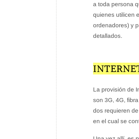
a toda persona q
quienes utilicen 
ordenadores) y p
detallados.
INTERNE
La provisión de I
son 3G, 4G, fibra
dos requieren d
en el cual se cont
Una vez allí, es p