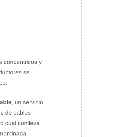
s concéntricos y
nductores se
co.
cable
, un servicio
és de cables
(lo cual conlleva
denominada