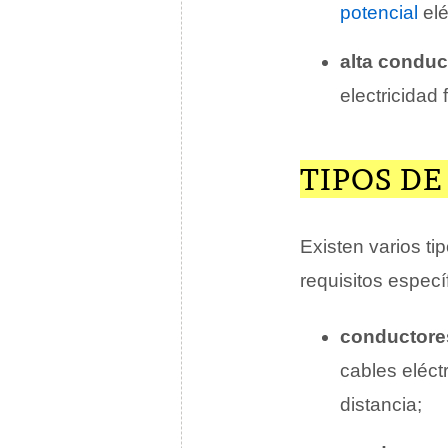
potencial
elé
alta conduc
electricidad 
TIPOS D
Existen varios t
requisitos especí
conductore
cables eléct
distancia;