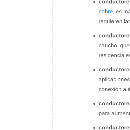
conductore
cobre
, es m
requieren la
conductore
caucho, que 
residenciale
conductore
aplicaciones
conexión a ti
conductore
para aumenta
conductore