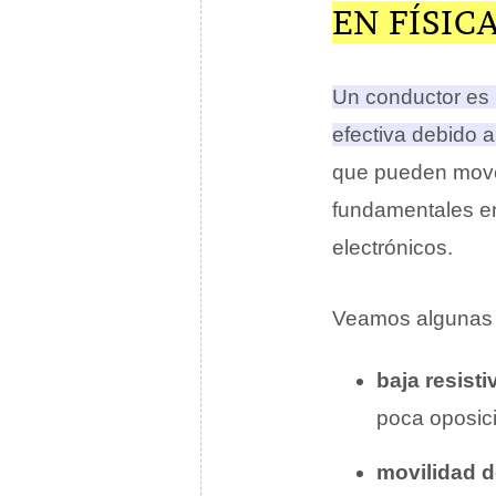
EN FÍSIC
Un conductor es u
efectiva debido a
que pueden mover
fundamentales en
electrónicos.
Veamos algunas ca
baja resisti
poca oposici
movilidad d