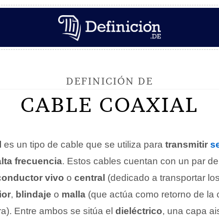
DEFINICIÓN DE
CABLE COAXIAL
l
es un tipo de cable que se utiliza para
transmitir
s
alta frecuencia
. Estos cables cuentan con un par d
conductor vivo
o
central
(dedicado a transportar los
ior
,
blindaje
o
malla
(que actúa como retorno de la c
rra). Entre ambos se sitúa el
dieléctrico
, una capa ai