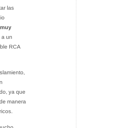
ar las
io
muy
 a un
cable RCA
islamiento,
n
ado, ya que
de manera
ricos.
 mucho