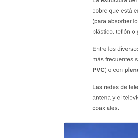
La estructura de
cobre que está e
(para absorber lo
plástico, teflón
Entre los diverso
más frecuentes s
PVC
) o con
ple
Las redes de tel
antena y el televi
coaxiales.