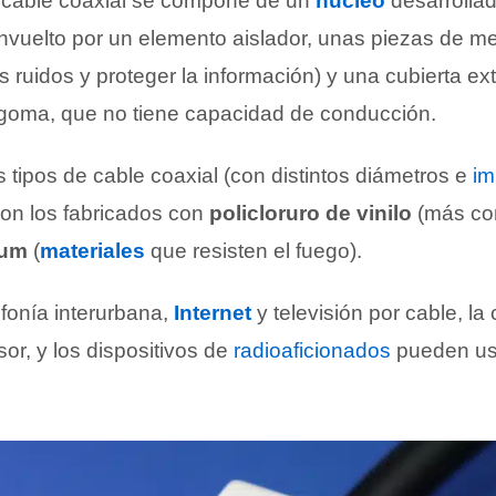
l cable coaxial se compone de un
núcleo
desarrollad
nvuelto por un elemento aislador, unas piezas de me
s ruidos y proteger la información) y una cubierta e
 o goma, que no tiene capacidad de conducción.
s tipos de cable coaxial (con distintos diámetros e
im
on los fabricados con
policloruro de vinilo
(más co
num
(
materiales
que resisten el fuego).
efonía interurbana,
Internet
y televisión por cable, la
sor, y los dispositivos de
radioaficionados
pueden us