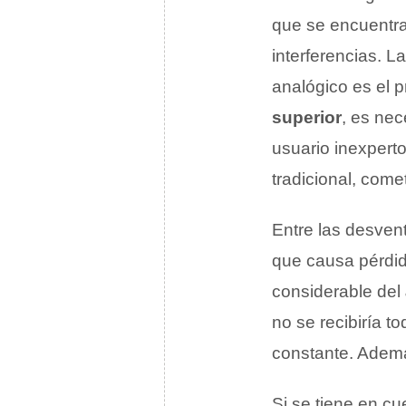
que se encuentra 
interferencias. L
analógico es el 
superior
, es nec
usuario inexperto
tradicional, come
Entre las desvent
que causa pérdid
considerable del
no se recibiría t
constante. Además
Si se tiene en c