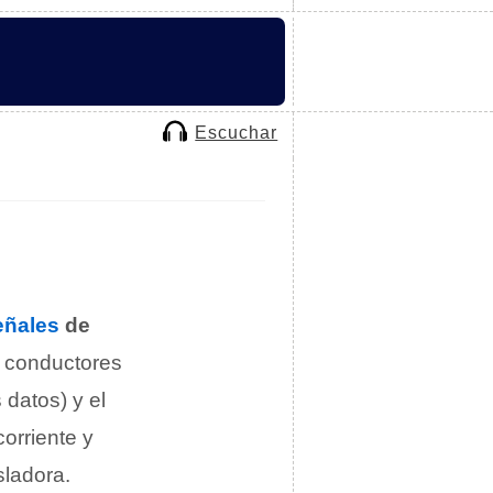
Escuchar
eñales
de
e conductores
 datos) y el
orriente y
sladora.