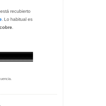
está recubierto
e
. Lo habitual es
cobre
.
cuencia.
.