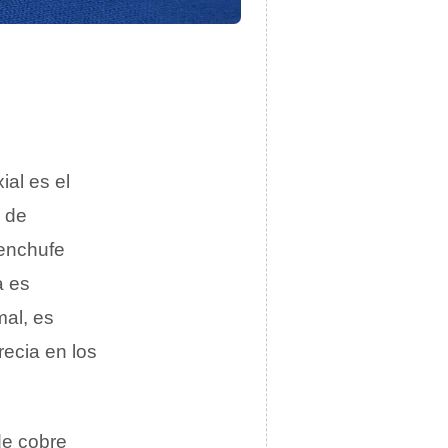
al es el
o de
 enchufe
a es
al, es
recia en los
 de cobre