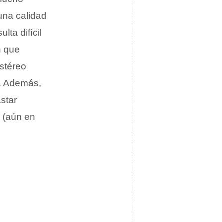
una calidad
lta difícil
n que
estéreo
). Además,
star
 (aún en