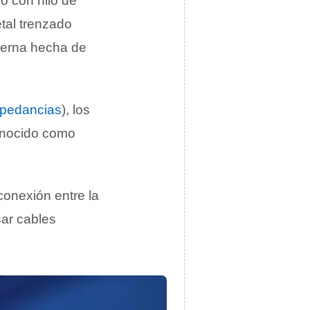
o con hilo de
tal trenzado
xterna hecha de
pedancias
), los
nocido como
 conexión entre la
ar cables