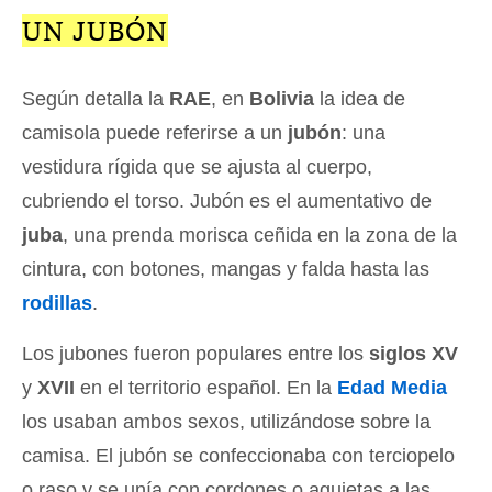
UN JUBÓN
Según detalla la
RAE
, en
Bolivia
la idea de
camisola puede referirse a un
jubón
: una
vestidura rígida que se ajusta al cuerpo,
cubriendo el torso. Jubón es el aumentativo de
juba
, una prenda morisca ceñida en la zona de la
cintura, con botones, mangas y falda hasta las
rodillas
.
Los jubones fueron populares entre los
siglos XV
y
XVII
en el territorio español. En la
Edad Media
los usaban ambos sexos, utilizándose sobre la
camisa. El jubón se confeccionaba con terciopelo
o raso y se unía con cordones o agujetas a las