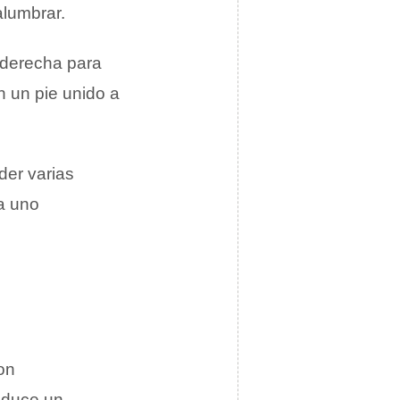
alumbrar.
 derecha para
n un pie unido a
der varias
a uno
on
roduce un