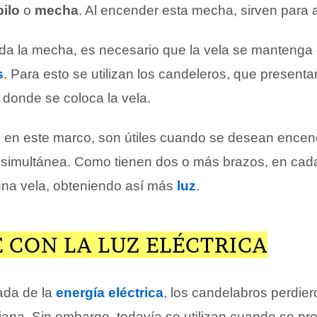
ilo
o
mecha
. Al encender esta mecha, sirven para 
a la mecha, es necesario que la vela se mantenga
s
. Para esto se utilizan los candeleros, que presenta
 donde se coloca la vela.
 en este marco, son útiles cuando se desean encen
 simultánea. Como tienen dos o más brazos, en cad
una vela, obteniendo así más
luz
.
 CON LA LUZ ELÉCTRICA
gada de la
energía eléctrica
, los candelabros perdier
diana. Sin embargo, todavía se utilizan cuando se p