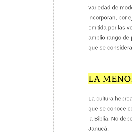
variedad de mode
incorporan, por 
emitida por las v
amplio rango de p
que se consideran
LA MENO
La cultura hebrea
que se conoce c
la Biblia. No de
Janucá.