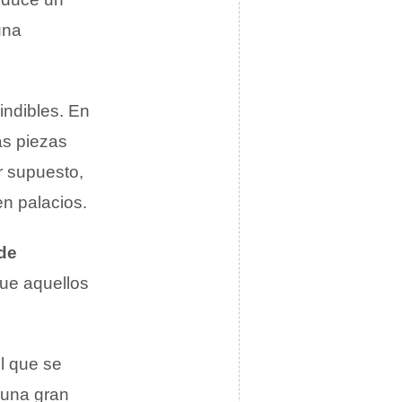
una
indibles. En
as piezas
r supuesto,
n palacios.
de
ue aquellos
el que se
r una gran