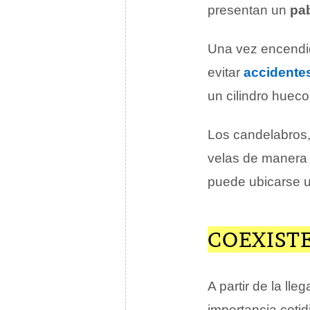
presentan un
pab
Una vez encendid
evitar
accidente
un cilindro hueco
Los candelabros,
velas de manera
puede ubicarse 
COEXISTE
A partir de la lle
importancia coti