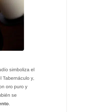
udío simboliza el
l Tabernáculo y,
on oro puro y
mbién se
ento
.