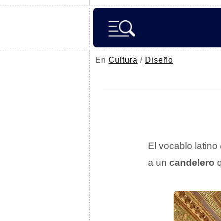
En
Cultura
/
Diseño
El vocablo latino
a un
candelero
q