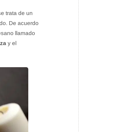
se trata de un
odo. De acuerdo
tesano llamado
nza
y el