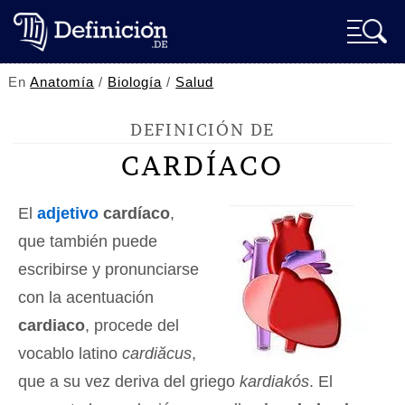
En
Anatomía
/
Biología
/
Salud
DEFINICIÓN DE
CARDÍACO
El
adjetivo
cardíaco
,
que también puede
escribirse y pronunciarse
con la acentuación
cardiaco
, procede del
vocablo latino
cardiăcus
,
que a su vez deriva del griego
kardiakós
. El