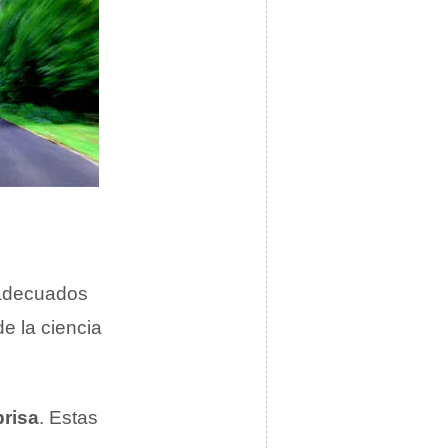
 adecuados
e la ciencia
prisa
. Estas