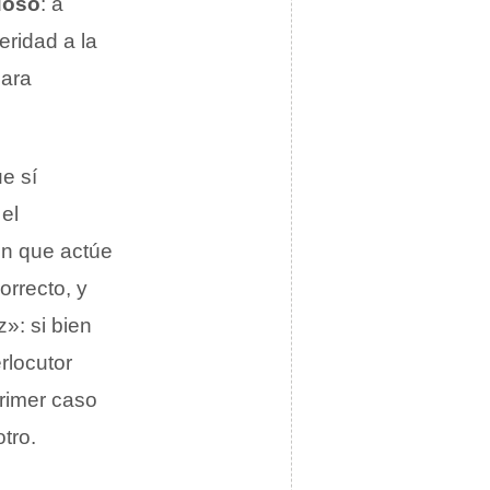
uoso
: a
eridad a la
para
e sí
el
en que actúe
orrecto, y
»: si bien
rlocutor
primer caso
tro.