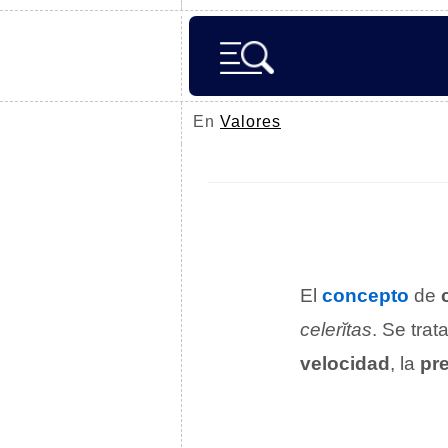
En
Valores
El
concepto
de
celerĭtas
. Se trat
velocidad
, la
pr