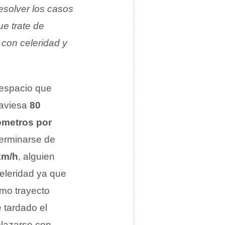
resolver los casos
ue trate de
 con celeridad y
 espacio que
raviesa
80
ómetros por
terminarse de
km/h
, alguien
celeridad ya que
smo trayecto
 tardado el
plazarse con