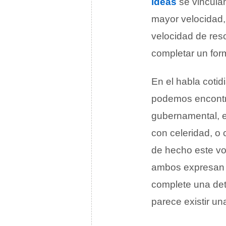
ideas
se vincula
mayor velocidad, 
velocidad de res
completar un formu
En el habla coti
podemos encontra
gubernamental, e
con celeridad, o 
de hecho este vo
ambos expresan l
complete una de
parece existir un