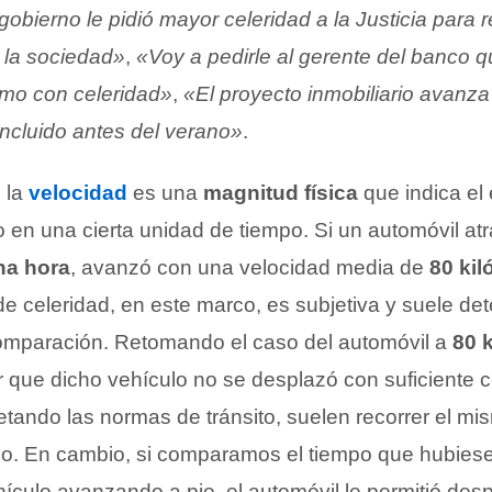
gobierno le pidió mayor celeridad a la Justicia para 
 la sociedad»
,
«Voy a pedirle al gerente del banco q
amo con celeridad»
,
«El proyecto inmobiliario avanza
ncluido antes del verano»
.
 la
velocidad
es una
magnitud física
que indica el
o en una cierta unidad de tiempo. Si un automóvil at
na hora
, avanzó con una velocidad media de
80 kil
de celeridad, en este marco, es subjetiva y suele de
omparación. Retomando el caso del automóvil a
80 
r que dicho vehículo no se desplazó con suficiente 
etando las normas de tránsito, suelen recorrer el mi
. En cambio, si comparamos el tiempo que hubiese
hículo avanzando a pie, el automóvil le permitió des