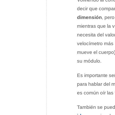
decir que compar
dimensión
, per
mientras que la 
necesita del val
velocímetro más l
mueve el cuerpo)
su módulo.
Es importante se
para hablar del m
es común oír las
También se puede