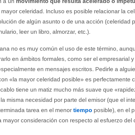
n a un
movimiento que resulta acelerado o impet
mayor celeridad. Incluso es posible relacionar la cel
olución de algún asunto o de una acción (celeridad 
lario, leer un libro, almorzar, etc.).
diana no es muy común el uso de este término, aunqu
rlo en ámbitos formales, como ser el empresarial y 
specialmente en mensajes escritos. Pedirle a algui
con «la mayor celeridad posible» es perfectamente c
cablo tiene un matiz mucho más suave que «rapidez
a misma necesidad por parte del emisor (que el inte
terminada tarea en el menor
tiempo
posible), en el 
a mayor consideración con respecto al esfuerzo del o