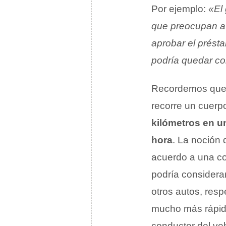
Por ejemplo:
«El 
que preocupan a
aprobar el prést
podría quedar co
Recordemos que
recorre un cuerp
kilómetros en u
hora
. La noción 
acuerdo a una c
podría considera
otros autos, resp
mucho más rápido
conductor del ve