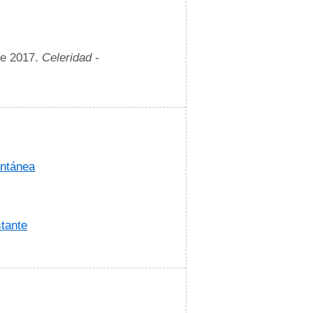
de 2017.
Celeridad -
antánea
tante