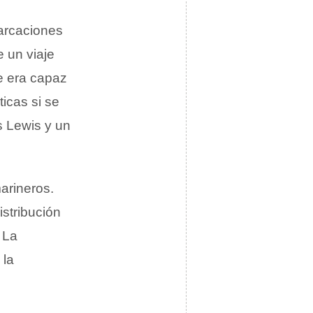
barcaciones
 un viaje
e era capaz
icas si se
s Lewis y un
arineros.
istribución
 La
 la