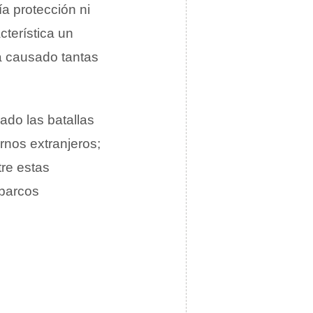
a protección ni
cterística un
a causado tantas
ado las batallas
rnos extranjeros;
re estas
 barcos