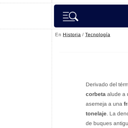
En
Historia
/
Tecnología
Derivado del tér
corbeta
alude a
asemeja a una
f
tonelaje
. La den
de buques antigu