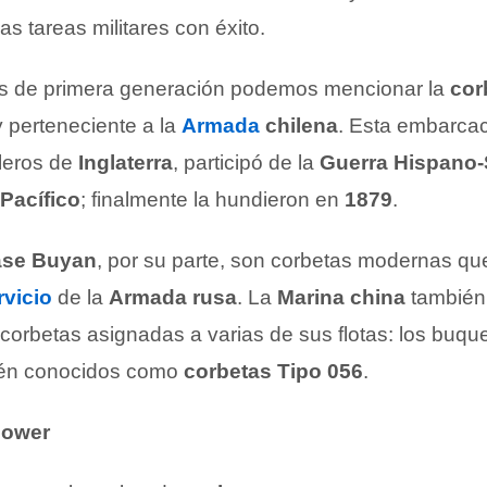
as tareas militares con éxito.
as de primera generación podemos mencionar la
cor
 perteneciente a la
Armada
chilena
. Esta embarcac
lleros de
Inglaterra
, participó de la
Guerra Hispano
 Pacífico
; finalmente la hundieron en
1879
.
ase Buyan
, por su parte, son corbetas modernas qu
rvicio
de la
Armada rusa
. La
Marina china
también
corbetas asignadas a varias de sus flotas: los buqu
ién conocidos como
corbetas Tipo 056
.
lower