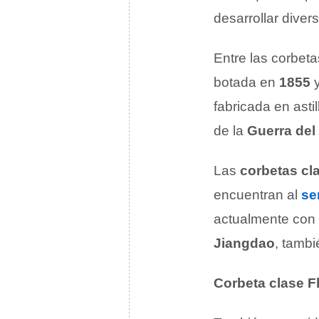
desarrollar divers
Entre las corbet
botada en
1855
y
fabricada en asti
de la
Guerra del
Las
corbetas cl
encuentran al
se
actualmente con 
Jiangdao
, tamb
Corbeta clase F