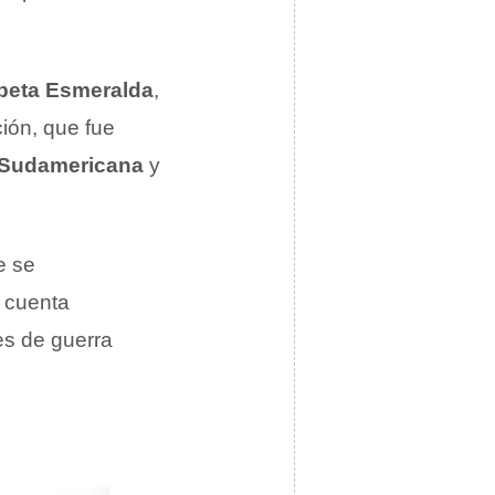
beta Esmeralda
,
ión, que fue
-Sudamericana
y
e se
 cuenta
es de guerra