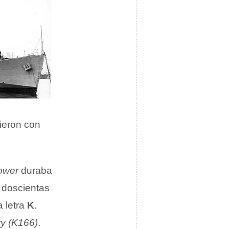
ieron con
ower
duraba
 doscientas
 letra
K
.
y (K166)
.