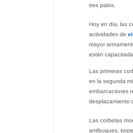
tres palos.
Hoy en día, las c
actividades de
vi
mayor armamento q
están capacitada
Las primeras corb
en la segunda mi
embarcaciones re
desplazamiento 
Las corbetas mod
antibuques, torp