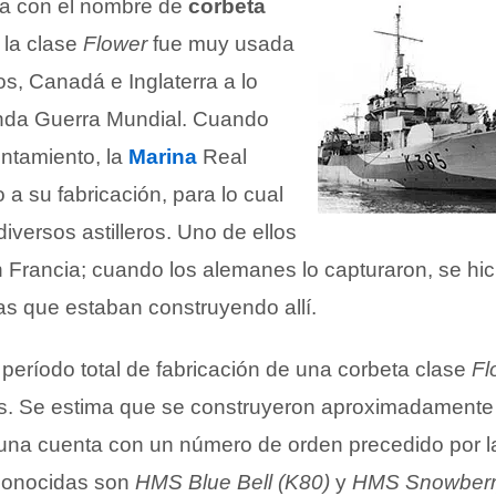
a con el nombre de
corbeta
, la clase
Flower
fue muy usada
s, Canadá e Inglaterra a lo
unda Guerra Mundial. Cuando
ntamiento, la
Marina
Real
io a su fabricación, para lo cual
iversos astilleros. Uno de ellos
 Francia; cuando los alemanes lo capturaron, se hic
as que estaban construyendo allí.
l período total de fabricación de una corbeta clase
Fl
as. Se estima que se construyeron aproximadamente
 una cuenta con un número de orden precedido por la
conocidas son
HMS Blue Bell (K80)
y
HMS Snowberr