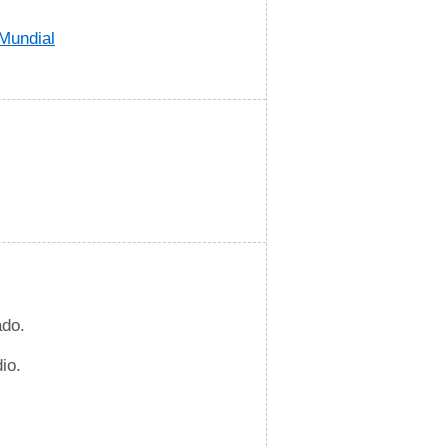
Mundial
ado.
io.