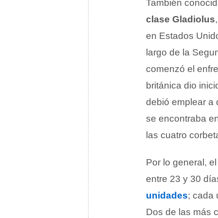
También conocid
clase Gladiolus
en Estados Unido
largo de la Seg
comenzó el enfre
británica dio inic
debió emplear a d
se encontraba en
las cuatro corbet
Por lo general, e
entre 23 y 30 dí
unidades
; cada
Dos de las más 