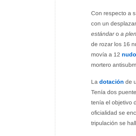
Con respecto a s
con un desplazam
estándar
o
a ple
de rozar los 16 
movía a 12
nud
mortero antisubm
La
dotación
de u
Tenía dos puentes
tenía el objetiv
oficialidad se en
tripulación se ha