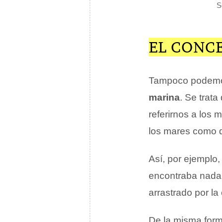
S
EL CONCE
Tampoco podemos
marina
. Se trat
referirnos a los 
los mares como 
Así, por ejemplo,
encontraba nadan
arrastrado por l
De la misma form