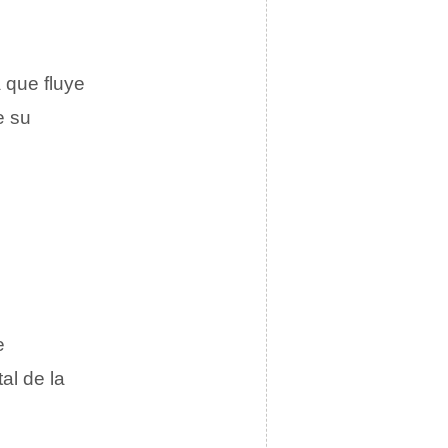
a que fluye
e su
e
al de la