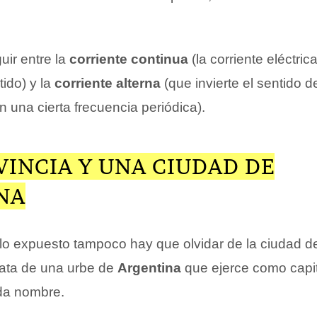
uir entre la
corriente continua
(la corriente eléctric
ido) y la
corriente alterna
(que invierte el sentido d
 una cierta frecuencia periódica).
INCIA Y UNA CIUDAD DE
NA
o expuesto tampoco hay que olvidar de la ciudad d
trata de una urbe de
Argentina
que ejerce como capit
 da nombre.