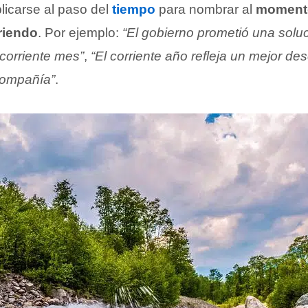
licarse al paso del
tiempo
para nombrar al
momento
riendo
. Por ejemplo:
“El gobierno prometió una soluc
 corriente mes”
,
“El corriente año refleja un mejor d
 compañía”
.