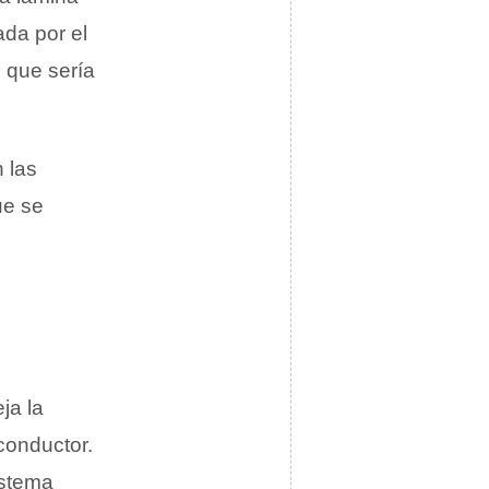
ada por el
o que sería
n las
ue se
ja la
conductor.
istema