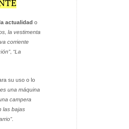
NTE
la actualidad
o
os, la vestimenta
va corriente
ión”
,
“La
ara su uso o lo
 es una máquina
una campera
n las bajas
rrio”
.