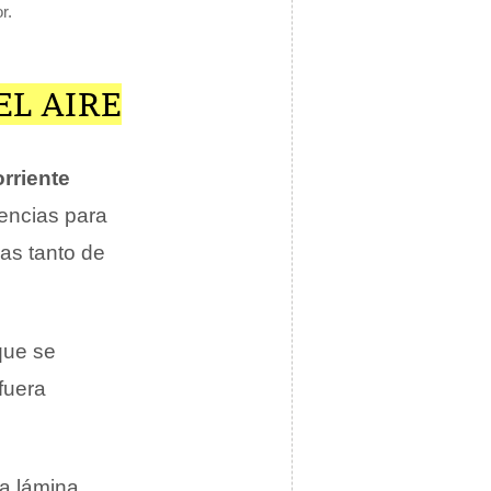
r.
EL AIRE
orriente
iencias para
uas tanto de
que se
fuera
la lámina