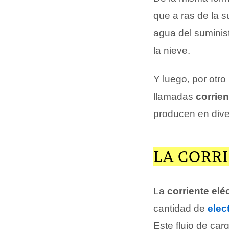
que a ras de la s
agua del suminist
la nieve.
Y luego, por otro
llamadas
corrien
producen en dive
LA CORR
La
corriente elé
cantidad de
elec
Este flujo de ca