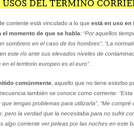
 USOS DEL TÉRMINO CORRIE
de corriente está vinculado a lo que
está en uso en 
n el momento de que se habla
:
“Por aquellos tiemp
a un sombrero en el caso de los hombres”
,
“La normati
en este río ante sus elevados niveles de contaminac
en el territorio europeo es el euro”
.
mitido comúnmente
, aquello que no tiene estorbo p
frecuencia también se conoce como corriente:
“Esta
o que tengas problemas para utilizarla”
,
“Me compré 
, pero la verdad que la necesitaba para no sufrir co
s algo corriente ver peleas por las noches en este ba