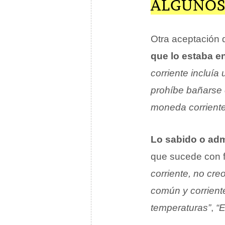
ALGUNOS
Otra aceptación 
que lo estaba e
corriente incluí
prohíbe bañarse 
moneda corriente 
Lo sabido o ad
que sucede con 
corriente, no cre
común y corriente
temperaturas”
,
“E