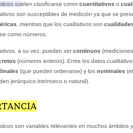
sticos suelen clasificarse como
cuantitativos
o
cual
tativos son susceptibles de medición ya que se pre
éricas
, mientras que los cualitativos son
cualidade
rse como números.
tativos, a su vez, pueden ser
continuos
(mediciones
cretos
(números enteros). Entre los datos cualitativo
dinales
(que pueden ordenarse) y los
nominales
(e
en jerárquico intrínseco o natural).
RTANCIA
sticos son variables relevantes en muchos ámbitos y