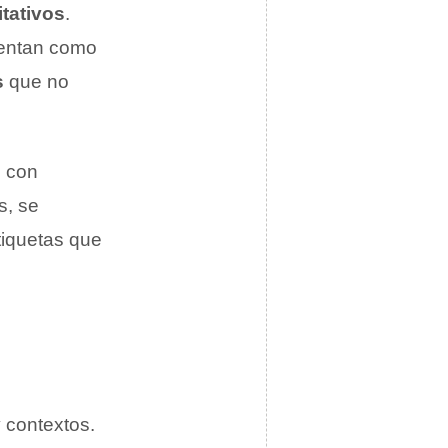
itativos
.
sentan como
s
que no
 con
s, se
tiquetas que
 contextos.