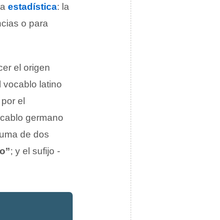
la
estadística
: la
ncias o para
er el origen
l vocablo latino
 por el
 vocablo germano
 suma de dos
do”
; y el sufijo
-