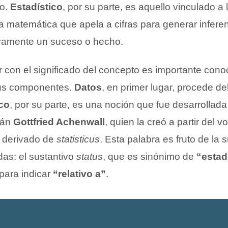
to.
Estadístico
, por su parte, es aquello vinculado a 
a matemática que apela a cifras para generar infere
tivamente un suceso o hecho.
 con el significado del concepto es importante conoc
sus componentes.
Datos
, en primer lugar, procede de
ico
, por su parte, es una noción que fue desarrollada
mán
Gottfried
Achenwall
, quien la creó a partir del
z derivado de
statisticus
. Esta palabra es fruto de la
das: el sustantivo
status
, que es sinónimo de
“esta
para indicar
“relativo a”
.