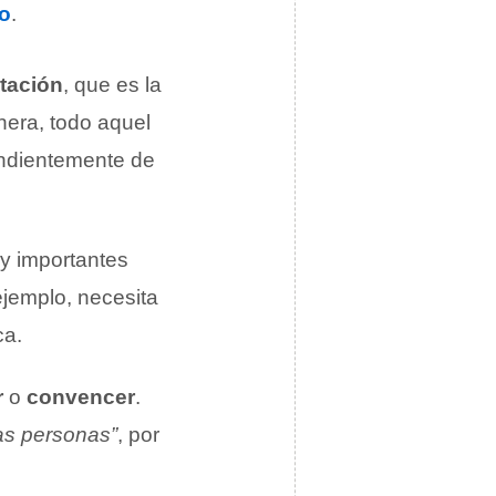
o
.
etación
, que es la
nera, todo aquel
endientemente de
uy importantes
ejemplo, necesita
ca.
r
o
convencer
.
s personas”
, por