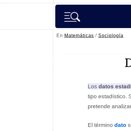
En
Matemáticas
/
Sociología
Los
datos estad
tipo estadístico.
S
pretende analizar
El término
dato
s