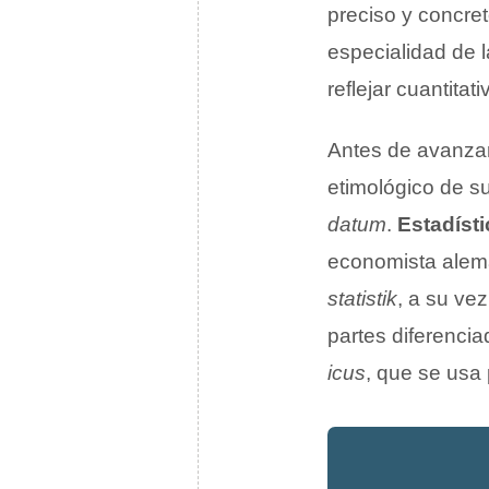
preciso y concre
especialidad de l
reflejar cuantita
Antes de avanzar
etimológico de 
datum
.
Estadíst
economista ale
statistik
, a su ve
partes diferencia
icus
, que se usa 