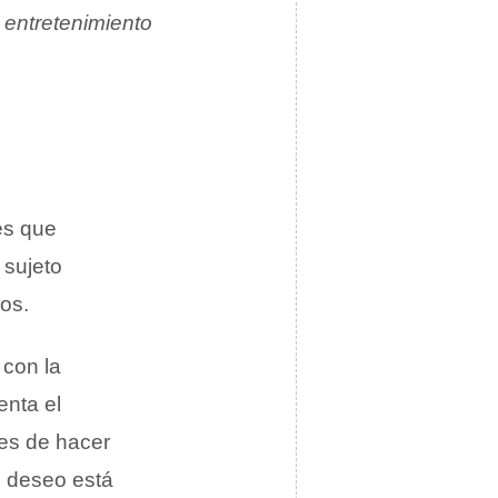
 entretenimiento
es que
 sujeto
los.
 con la
enta el
ces de hacer
e deseo está