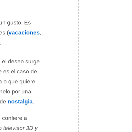
un gusto. Es
es (
vacaciones
,
.
 el deseo surge
e es el caso de
a o que quiere
helo por una
 de
nostalgia
.
 confiere a
 televisor 3D y