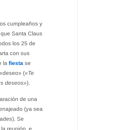
 los cumpleaños y
s que Santa Claus
odos los 25 de
arta con sus
e la
fiesta
se
 «deseo» (
«Te
us deseos»
).
paración de una
menajeado (ya sea
dades). Se
la reunión, e