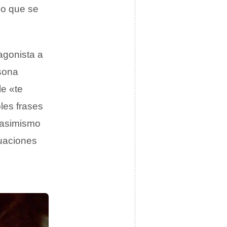
jo que se
agonista a
rsona
le «te
les frases
 asimismo
tuaciones