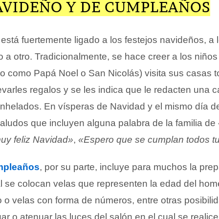
AVIDEÑO Y DE CUMPLEAÑOS
 está fuertemente ligado a los festejos navideños, a
o a otro. Tradicionalmente, se hace creer a los niño
o como Papá Noel o San Nicolás) visita sus casas t
evarles regalos y se les indica que le redacten una c
helados. En vísperas de Navidad y el mismo día d
aludos que incluyen alguna palabra de la familia de
y feliz Navidad»
,
«Espero que se cumplan todos t
mpleaños
, por su parte, incluye para muchos la pre
ual se colocan velas que representen la edad del ho
 o velas con forma de números, entre otras posibili
 o atenuar las luces del salón en el cual se realice 