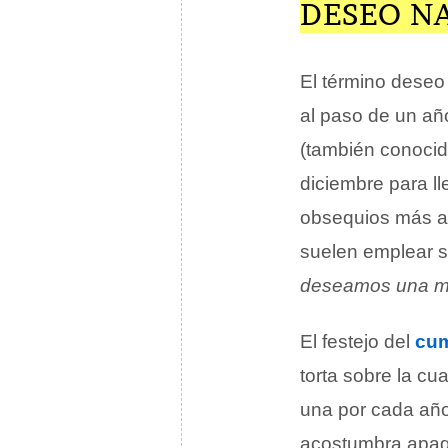
DESEO N
El término deseo
al paso de un añ
(también conocid
diciembre para ll
obsequios más an
suelen emplear s
deseamos una mu
El festejo del
cu
torta sobre la c
una por cada año
acostumbra apagar