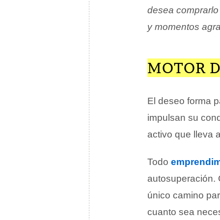
desea comprarlo 
y momentos agr
MOTOR D
El deseo forma p
impulsan su cond
activo que lleva 
Todo
emprendim
autosuperación. 
único camino par
cuanto sea neces