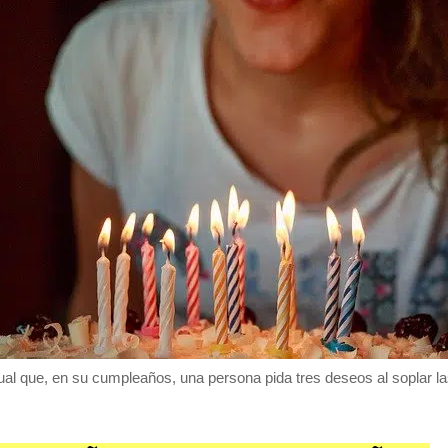
ual que, en su cumpleaños, una persona pida tres deseos al soplar las