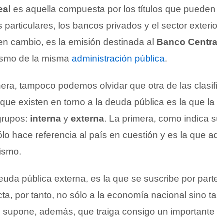
eal
es aquella compuesta por los títulos que pueden
s particulares, los bancos privados y el sector exteri
 en cambio, es la emisión destinada al
Banco Centra
ismo de la misma
administración pública
.
ra, tampoco podemos olvidar que otra de las clasif
ue existen en torno a la deuda pública es la que la 
grupos:
interna
y
externa
. La primera, como indica 
o hace referencia al país en cuestión y es la que a
ismo.
uda pública externa, es la que se suscribe por part
cta, por tanto, no sólo a la economía nacional sino t
o supone, además, que traiga consigo un important