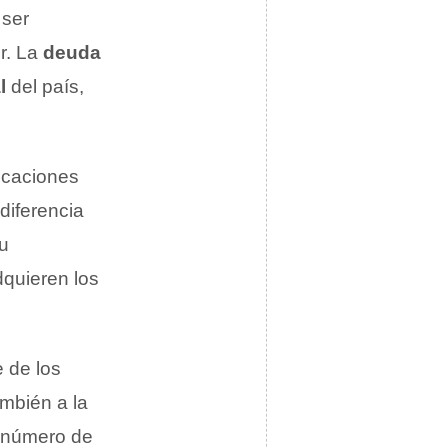
 ser
or. La
deuda
l
del país,
icaciones
diferencia
su
dquieren los
e de los
ambién a la
e número de