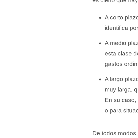
es cierto que hay
A corto plaz
identifica p
A medio pla
esta clase d
gastos ordin
A largo plaz
muy larga, q
En su caso, 
o para situa
De todos modos, e