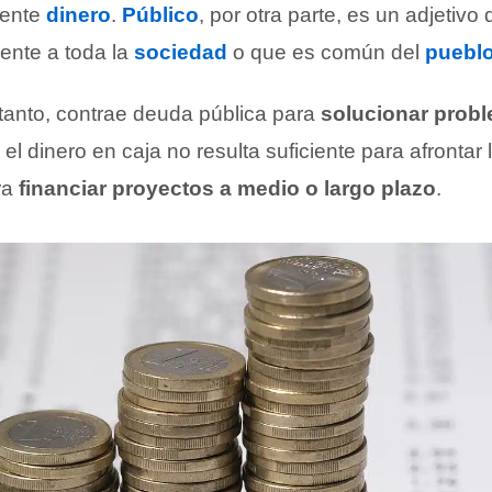
mente
dinero
.
Público
, por otra parte, es un adjetivo 
iente a toda la
sociedad
o que es común del
puebl
 tanto, contrae deuda pública para
solucionar prob
el dinero en caja no resulta suficiente para afrontar
ra
financiar proyectos a medio o largo plazo
.