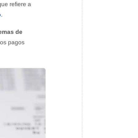
que refiere a
o
.
lemas de
 los pagos