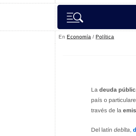
En
Economía
/
Política
La
deuda públic
país o particular
través de la
emis
Del latín
debĭta
,