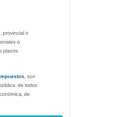
 provincial o
cionales o
s plazos
impuestos
, son
pública, de todos
económica, de