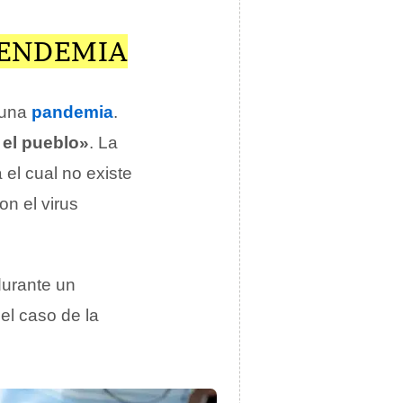
 ENDEMIA
 una
pandemia
.
el pueblo»
. La
 el cual no existe
on el virus
durante un
 el caso de la