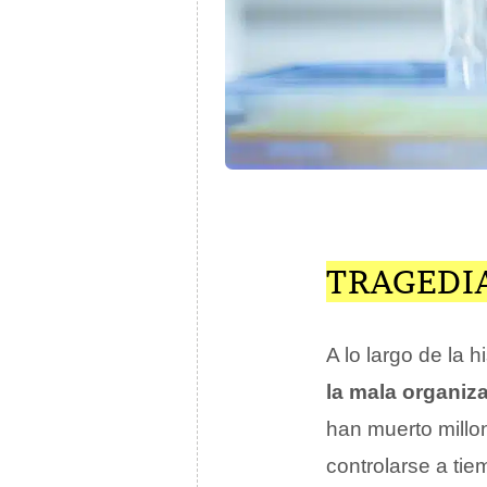
TRAGEDI
A lo largo de la h
la mala organiz
han muerto millo
controlarse a ti