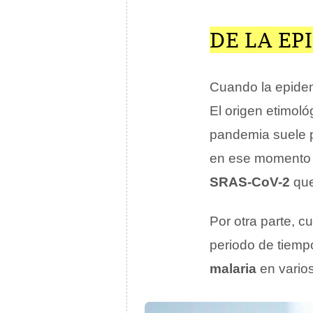
DE LA EP
Cuando la epidem
El origen etimoló
pandemia suele p
en ese momento 
SRAS-CoV-2
que
Por otra parte, 
periodo de tiemp
malaria
en varios