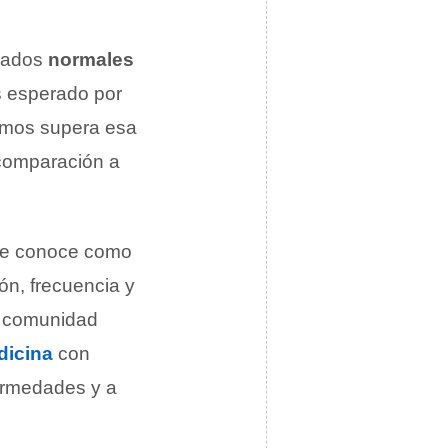
rados
normales
s esperado por
rmos supera esa
comparación a
s se conoce como
ón, frecuencia y
a comunidad
dicina
con
fermedades y a