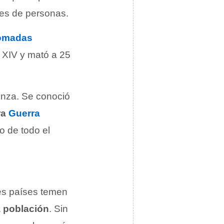
nes de personas.
ómadas
 XIV y mató a 25
enza. Se conoció
ra
Guerra
o de todo el
tes países temen
a población
. Sin