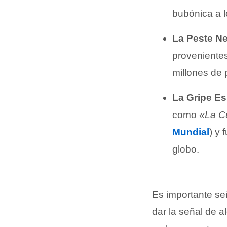
bubónica a l
La Peste N
proveniente
millones de 
La Gripe E
como
«La C
Mundial
) y 
globo.
Es importante señ
dar la señal de a