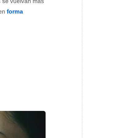
s se vuelvan más
 en
forma