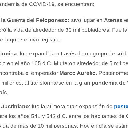
andemia de COVID-19, se encuentran:
 la Guerra del Peloponeso
: tuvo lugar en
Atenas
en
bró la vida de alrededor de 30 mil pobladores. Fue l
 la que se tuvo registro.
ntonina
: fue expandida a través de un grupo de so
lo en el año 165 d.C. Murieron alrededor de 5 mil p
encontraba el emperador
Marco Aurelio
. Posteriorm
millones, al transformarse en la gran
pandemia de 
aís.
 Justiniano
: fue la primera gran expansión de
pest
ntre los años 541 y 542 d.C. entre los habitantes de
vida de más de 10 mil personas. Hoy en día se esti