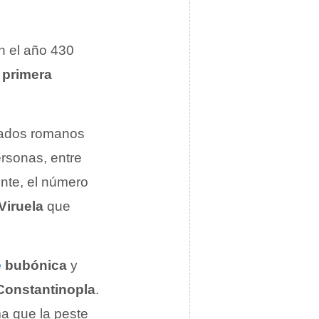
 el año 430
a
primera
ldados romanos
ersonas, entre
ente, el número
Viruela
que
e
bubónica
y
Constantinopla
.
ma que la peste