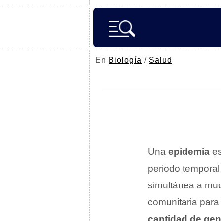
En
Biología
/
Salud
Una
epidemia
es
periodo temporal
simultánea a much
comunitaria para
cantidad de gen