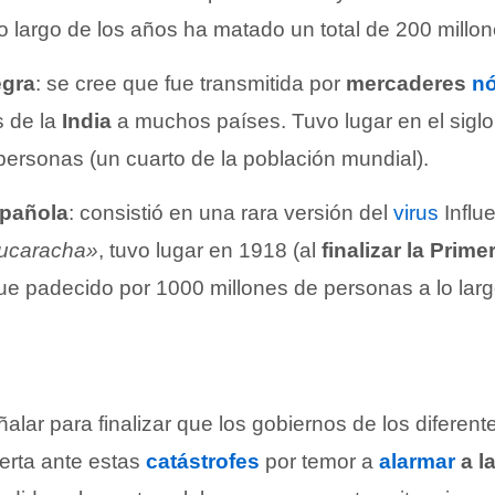
o largo de los años ha matado un total de 200 millo
egra
: se cree que fue transmitida por
mercaderes
n
s de la
India
a muchos países. Tuvo lugar en el siglo
personas (un cuarto de la población mundial).
spañola
: consistió en una rara versión del
virus
Influ
ucaracha»
, tuvo lugar en 1918 (al
finalizar la Prime
fue padecido por 1000 millones de personas a lo larg
alar para finalizar que los gobiernos de los diferen
lerta ante estas
catástrofes
por temor a
alarmar
a l