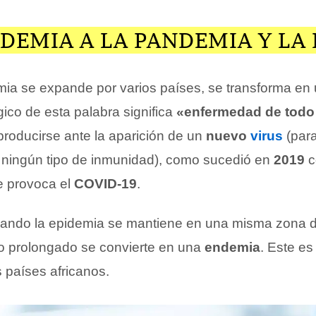
IDEMIA A LA PANDEMIA Y LA
ia se expande por varios países, se transforma en
gico de esta palabra significa
«enfermedad de todo 
roducirse ante la aparición de un
nuevo
virus
(para
ningún tipo de inmunidad), como sucedió en
2019
c
 provoca el
COVID-19
.
cuando la epidemia se mantiene en una misma zona 
o prolongado se convierte en una
endemia
. Este es
 países africanos.