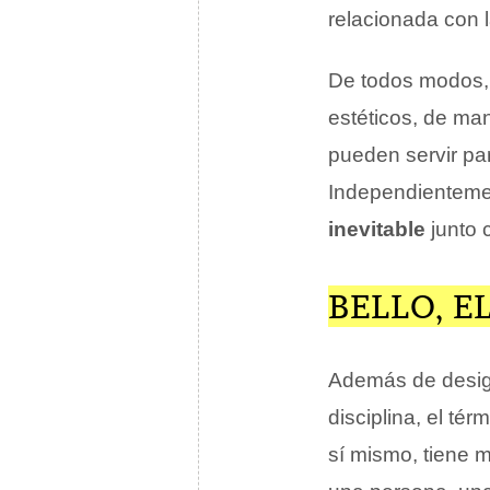
relacionada con l
De todos modos, 
estéticos, de man
pueden servir par
Independientemen
inevitable
junto 
BELLO, E
Además de designa
disciplina, el tér
sí mismo, tiene m