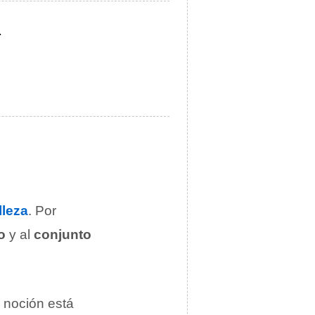
.
lleza
. Por
o
y al
conjunto
la noción está