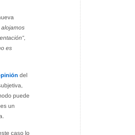
nueva
 alojamos
entación”
,
no es
pinión
del
ubjetiva,
 modo puede
 es un
a.
este caso lo