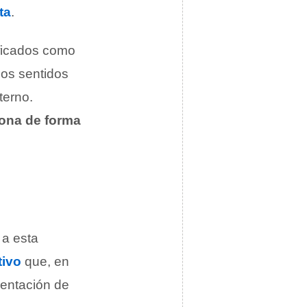
ta
.
ficados como
los sentidos
terno.
ona de forma
 a esta
tivo
que, en
sentación de