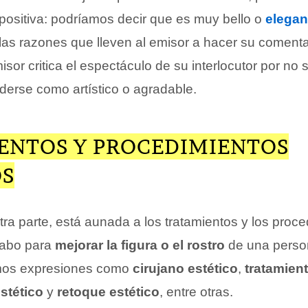
ositiva: podríamos decir que es muy bello o
elegan
as razones que lleven al emisor a hacer su comenta
isor critica el espectáculo de su interlocutor por no s
erse como artístico o agradable.
ENTOS Y PROCEDIMIENTOS
OS
otra parte, está aunada a los tratamientos y los proc
cabo para
mejorar la figura o el rostro
de una perso
mos expresiones como
cirujano estético
,
tratamient
stético
y
retoque estético
, entre otras.