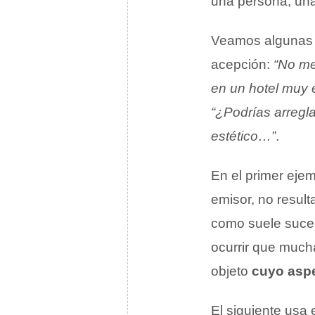
una persona, una 
Veamos algunas 
acepción:
“No me
en un hotel muy 
“¿Podrías arregl
estético…”
.
En el primer eje
emisor, no result
como suele suced
ocurrir que much
objeto
cuyo aspe
El siguiente usa 