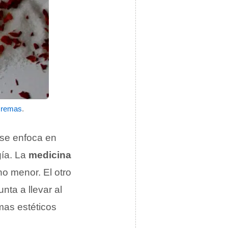
cremas
.
 se enfoca en
gía. La
medicina
o menor. El otro
unta a llevar al
mas estéticos