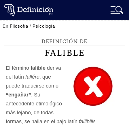
En
Filosofía
/
Psicología
DEFINICIÓN DE
FALIBLE
El término
falible
deriva
del latín
fallĕre
, que
puede traducirse como
“engañar”
. Su
antecedente etimológico
más lejano, de todas
formas, se halla en el bajo latín
fallibilis
.