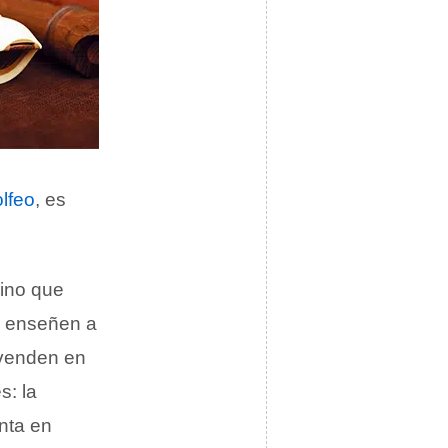
olfeo
, es
sino que
s enseñen a
 venden en
s: la
unta en