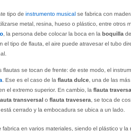
ste tipo de
instrumento musical
se fabrica con mader
lizarse metal, resina, hueso o plástico, entre otros 
do
, la persona debe colocar la boca en la
boquilla
de 
n el tipo de flauta, el aire puede atravesar el tubo d
al.
 flautas se tocan de frente: de este modo, el instr
a
. Ese es el caso de la
flauta dulce
, una de las más
 en el extremo superior. En cambio, la
flauta travers
lauta transversal
o
flauta travesera
, se toca de cos
 está cerrado y la embocadura se ubica a un lado.
e fabrica en varios materiales, siendo el plástico y l