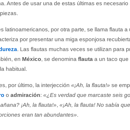
. Antes de usar una de estas últimas es necesario 
 piezas.
 latinoamericanos, por otra parte, se llama flauta a
cteriza por presentar una miga esponjosa recubiert
dureza
. Las flautas muchas veces se utilizan para p
bién, en
México
, se denomina
flauta
a un taco que 
la habitual.
s, por último, la interjección
«¡Ah, la flauta!»
se emp
ro
o
admiración
:
«¿Es verdad que marcaste seis go
añana? ¡Ah, la flauta!»
,
«¡Ah, la flauta! No sabía qu
porciones eran tan abundantes»
.