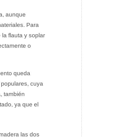
a, aunque
materiales. Para
la flauta y soplar
irectamente o
umento queda
 populares, cuya
a
, también
tado, ya que el
a madera las dos