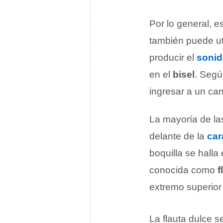
Por lo general, e
también puede uti
producir el
soni
en el
bisel
. Segú
ingresar a un can
La mayoría de las
delante de la
car
boquilla se halla
conocida como
f
extremo superior
La flauta dulce s