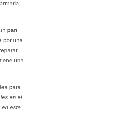
armarla,
 un
pan
a por una
reparar
tiene una
lea para
les en el
e en este