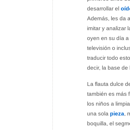
desarrollar el
oíd
Además, les da a
imitar y analiza
oyen en su día a 
televisión o incl
traducir todo est
decir, la base d
La flauta dulce d
también es más f
los niños a limp
una sola
pieza
, 
boquilla, el segm