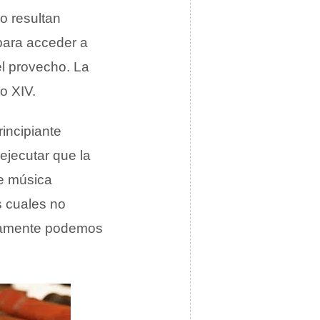
o resultan
 para acceder a
l provecho. La
o XIV.
incipiante
ejecutar que la
de música
s cuales no
olamente podemos