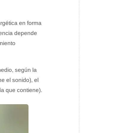
ergética en forma
tencia depende
miento
edio, según la
e el sonido), el
ía que contiene).