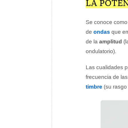
LA POTE
Se conoce com
de
ondas
que emi
de la
amplitud
(l
ondulatorio).
Las cualidades p
frecuencia de las
timbre
(su rasgo 