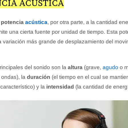
NCIA ACÚSTICA
o
potencia
acústica
, por otra parte, a la cantidad en
te una cierta fuente por unidad de tiempo. Esta po
a variación más grande de desplazamiento del movi
rincipales del sonido son la
altura
(grave,
agudo
o m
 ondas), la
duración
(el tiempo en el cual se mantien
característico) y la
intensidad
(la cantidad de energ