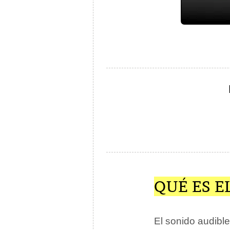
QUÉ ES E
El sonido audibl