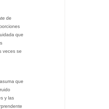
ate de
porciones
cuidada que
as
s veces se
 asuma que
 ruido
s y las
rprendente