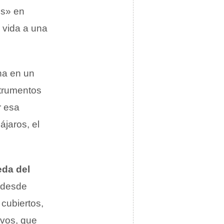
os» en
 vida a una
na en un
strumentos
r esa
ájaros, el
eda del
, desde
 cubiertos,
ivos, que