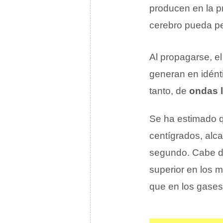
producen en la p
cerebro pueda per
Al propagarse, e
generan en idént
tanto, de
ondas l
Se ha estimado q
centígrados, alca
segundo. Cabe de
superior en los m
que en los gases