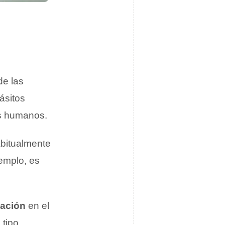
de las
ásitos
es humanos.
bitualmente
jemplo, es
mación
en el
 tipo