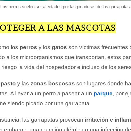
Los perros suelen ser afectados por las picaduras de las garrapatas.
OTEGER A LAS MASCOTAS
omo los
perros
y los
gatos
son víctimas frecuentes 
do a los microorganismos que transportan, estos par
riesgo la vida del hospedador e incluso de los ser
n
pasto
y las
zonas boscosas
son lugares donde ha
tas. A llevar a un perro a pasear a un
parque
, por e
ine siendo picado por una garrapata.
nstancia, las garrapatas provocan
irritación
e
infla
n embargo, una reacción alérgica o una infección de