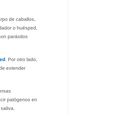
rpo de caballos,
edador o huésped,
son parásitos
ed
. Por otro lado,
de extender
ersas
ucir patógenos en
saliva.