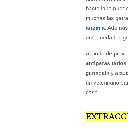
bacteriana puede
muchas las garr
anemia
. Además
enfermedades g
A modo de preven
antiparasitarios
garrapata y act
un veterinario p
caso.
EXTRACC