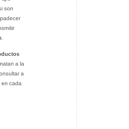
si son
 padecer
smitir
e
.
oductos
matan a la
onsultar a
r en cada