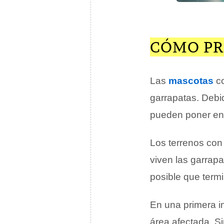
CÓMO PR
Las
mascotas
c
garrapatas. Debi
pueden poner en 
Los terrenos co
viven las garrapa
posible que term
En una primera i
área afectada. Si