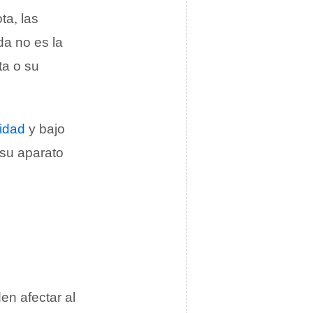
ta, las
da no es la
ta o su
idad
y bajo
 su aparato
n afectar al