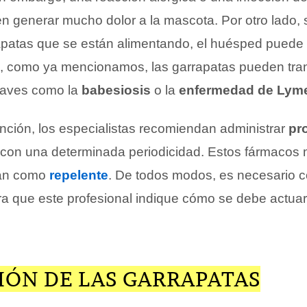
n generar mucho dolor a la mascota. Por otro lado, 
apatas que se están alimentando, el huésped puede
, como ya mencionamos, las garrapatas pueden tran
raves como la
babesiosis
o la
enfermedad de Lym
ción, los especialistas recomiendan administrar
pr
con una determinada periodicidad. Estos fármacos 
úan como
repelente
. De todos modos, es necesario c
ara que este profesional indique cómo se debe actua
IÓN DE LAS GARRAPATAS