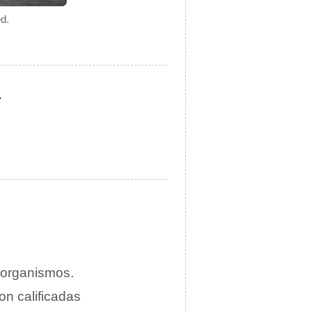
d.
.
 organismos.
on calificadas