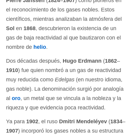
Pierre Janssen
(
1824
–
1907
) como pioneros en
el reconocimiento de los gases nobles. Estos
científicos, mientras analizaban la atmósfera del
Sol
en
1868
, descubrieron la existencia de un
gas de baja reactividad al que bautizaron con el
nombre de
helio
.
Dos décadas después,
Hugo Erdmann
(
1862
–
1910
) fue quien nombró a un gas de reactividad
muy reducida como
Edelgas
(en nuestro idioma,
gas noble). La denominación surgió por analogía
al
oro
, un metal que se vincula a la nobleza y la
riqueza y que evidencia poca reactividad.
Ya para
1902
, el ruso
Dmitri Mendeléyev
(
1834
–
1907
) incorporó los gases nobles a su estructura