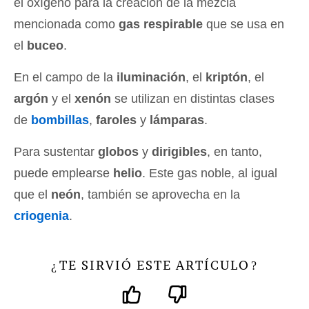
el oxígeno para la creación de la mezcla
mencionada como
gas respirable
que se usa en
el
buceo
.
En el campo de la
iluminación
, el
kriptón
, el
argón
y el
xenón
se utilizan en distintas clases
de
bombillas
,
faroles
y
lámparas
.
Para sustentar
globos
y
dirigibles
, en tanto,
puede emplearse
helio
. Este gas noble, al igual
que el
neón
, también se aprovecha en la
criogenia
.
TE SIRVIÓ ESTE ARTÍCULO
¿
?