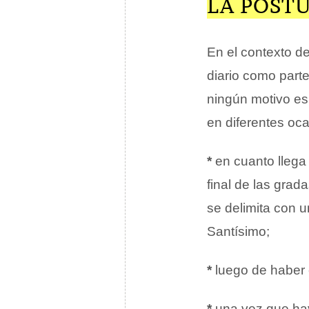
LA POST
En el contexto d
diario como part
ningún motivo es
en diferentes oc
*
en cuanto llega
final de las grada
se delimita con 
Santísimo;
*
luego de haber 
*
una vez que haya