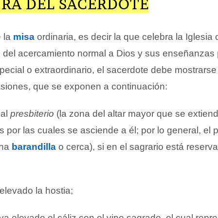
URA DEL SACERDOTE
e la
misa
ordinaria, es decir la que celebra la Iglesia 
e del acercamiento normal a Dios y sus enseñanzas 
pecial o extraordinario, el sacerdote debe mostrarse
asiones, que se exponen a continuación:
 al
presbiterio
(la zona del altar mayor que se extiend
s por las cuales se asciende a él; por lo general, el p
una
barandilla
o cerca), si en el sagrario está reserv
elevado la hostia;
 elevado el cáliz con el vino sagrado, el cual repre