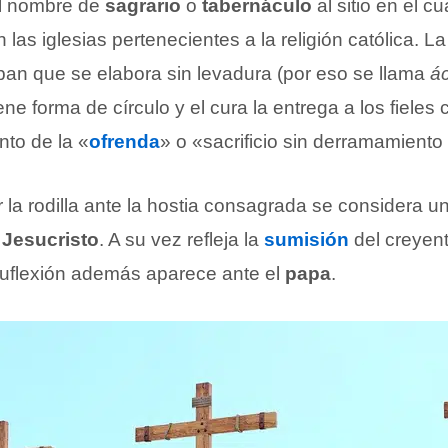
l nombre de
sagrario
o
tabernáculo
al sitio en el c
 las iglesias pertenecientes a la religión católica. L
pan que se elabora sin levadura (por eso se llama
á
iene forma de círculo y el cura la entrega a los fieles
to de la «
ofrenda
» o «sacrificio sin derramamiento
 la rodilla ante la hostia consagrada se considera 
a
Jesucristo
. A su vez refleja la
sumisión
del creyent
nuflexión además aparece ante el
papa
.