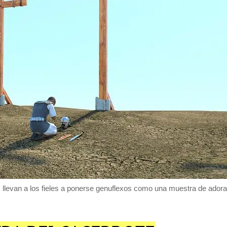
 llevan a los fieles a ponerse genuflexos como una muestra de adoraci