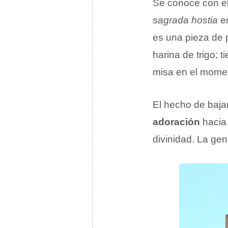
Se conoce con e
sagrada hostia
en
es una pieza de 
harina de trigo; t
misa en el momen
El hecho de bajar
adoración
haci
divinidad. La ge