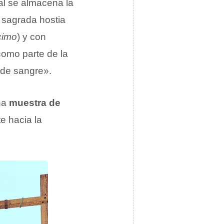
ual se almacena la
a sagrada hostia
cimo
) y con
 como parte de la
 de sangre».
una
muestra de
e hacia la