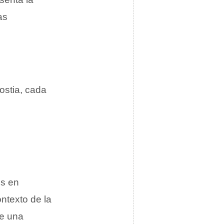
as
ostia, cada
os en
ntexto de la
de una