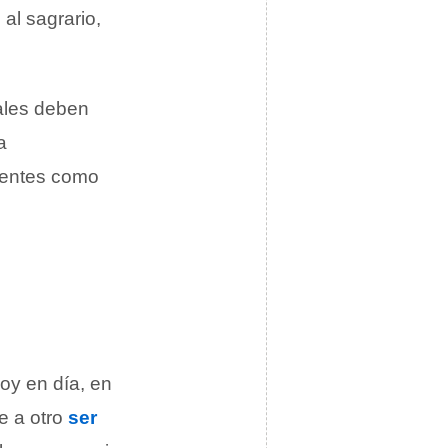
al sagrario,
uales deben
a
yentes como
Hoy en día, en
e a otro
ser