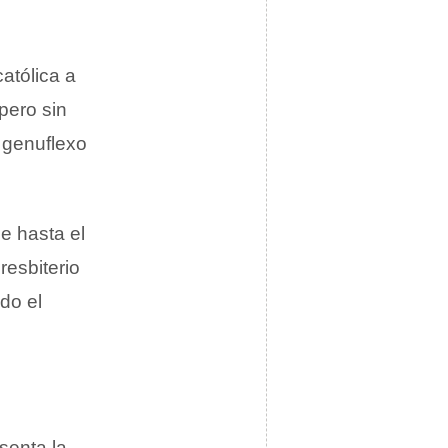
católica a
pero sin
 genuflexo
e hasta el
resbiterio
ado el
senta la