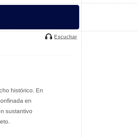
Escuchar
ho histórico. En
confinada en
un sustantivo
eto.