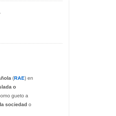
.
añola
(
RAE
) en
slada o
 como gueto a
la sociedad
o