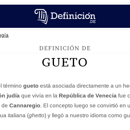
ogía
DEFINICIÓN DE
GUETO
l término
gueto
está asociada directamente a un hec
ón judía
que vivía en la
República de Venecia
fue 
o de
Cannaregio
. El concepto luego se convirtió en 
a italiana (
ghetto
) y llegó a nuestro idioma como gu