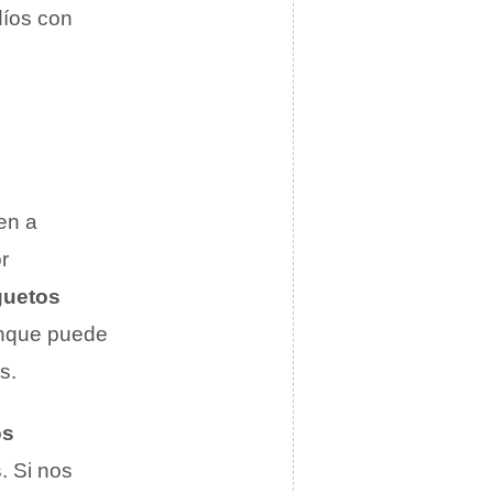
díos con
en a
or
guetos
unque puede
s.
os
s
. Si nos