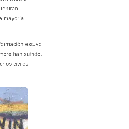
cuentran
la mayoría
 formación estuvo
pre han sufrido,
chos civiles