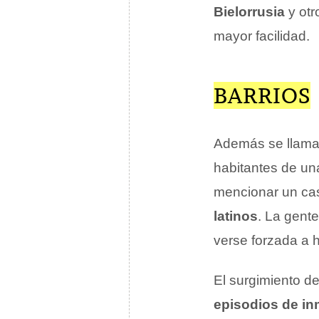
Bielorrusia
y ot
mayor facilidad.
BARRIOS
Además se llama
habitantes de u
mencionar un ca
latinos
. La gent
verse forzada a 
El surgimiento d
episodios de in