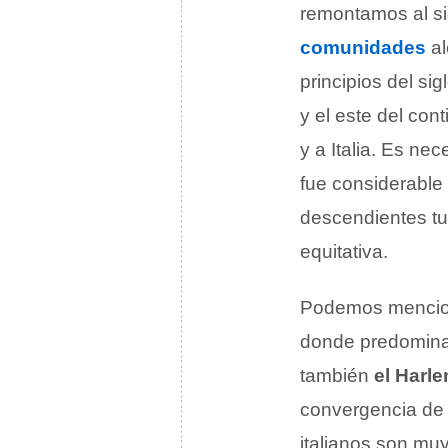
remontamos al sig
comunidades
al
principios del si
y el este del co
y a Italia. Es ne
fue considerable
descendientes tu
equitativa.
Podemos menci
donde predominan
también
el Harl
convergencia de 
italianos son mu