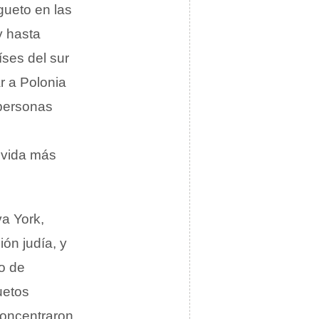
gueto en las
y hasta
íses del sur
r a Polonia
 personas
 vida más
a York,
ón judía, y
o de
uetos
concentraron