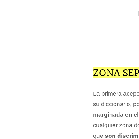
ZONA SE
La primera acep
su diccionario, p
marginada en el
cualquier zona 
que
son discrim