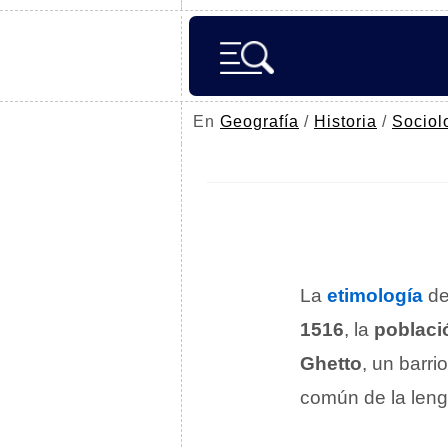
En
Geografía
/
Historia
/
Sociol
La
etimología
de
1516
, la
poblaci
Ghetto
, un barri
común de la lengu