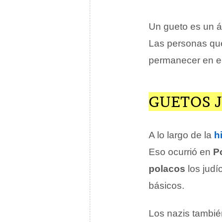
Un gueto es un ár
Las personas qu
permanecer en el 
GUETOS 
A lo largo de la
h
Eso ocurrió en
P
polacos
los judí
básicos.
Los nazis tambié