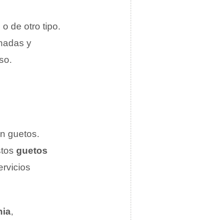
o de otro tipo.
nadas y
so.
en guetos.
stos
guetos
ervicios
nia
,