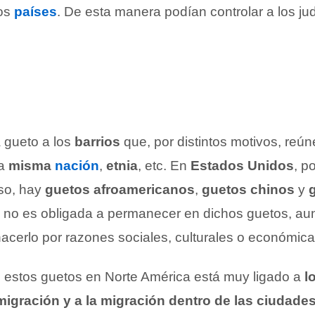
ros
países
. De esta manera podían controlar a los ju
 gueto a los
barrios
que, por distintos motivos, reún
na
misma
nación
,
etnia
, etc. En
Estados Unidos
, p
so, hay
guetos afroamericanos
,
guetos chinos
y
e no es obligada a permanecer en dichos guetos, a
hacerlo por razones sociales, culturales o económica
e estos guetos en Norte América está muy ligado a
l
migración y a la migración dentro de las ciudade