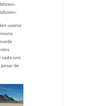
labras»,
«adusto».
den usarse
persona
 puede
estos
al cada uno
 pesar de