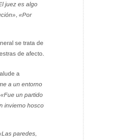
El juez es algo
ución»
,
«Por
eneral se trata de
estras de afecto.
 alude a
me a un entorno
,
«Fue un partido
 invierno hosco
«Las paredes,