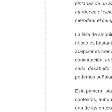
pintadas de un a
atardecer, el cie
merodear el cam
La lista de sinón
hosco
es bastante
acepciones menci
continuación:
ant
serio, desabrido,
podemos señala
Esta primera lis
contextos, aunq
una de las oraci