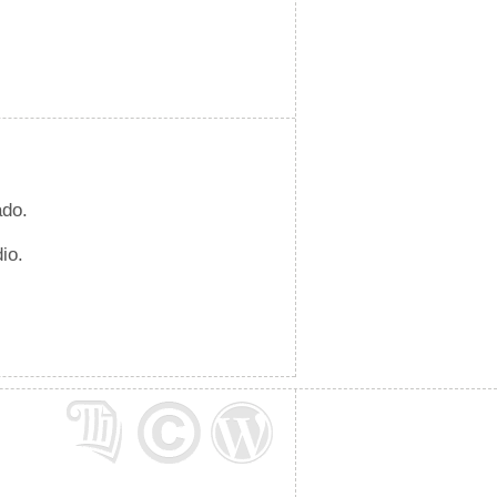
ado.
io.