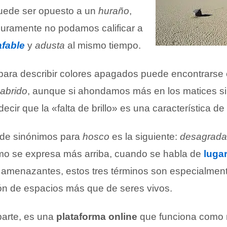
ede ser opuesto a un
huraño
,
uramente no podamos calificar a
afable
y
adusta
al mismo tiempo.
para describir colores apagados puede encontrarse
abrido
, aunque si ahondamos más en los matices si
ecir que la «falta de brillo» es una característica de 
 de sinónimos para
hosco
es la siguiente:
desagradab
mo se expresa más arriba, cuando se habla de
luga
 amenazantes, estos tres términos son especialme
ión de espacios más que de seres vivos.
 parte, es una
plataforma online
que funciona como n