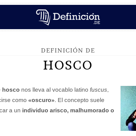
DEFINICIÓN DE
HOSCO
e
hosco
nos lleva al vocablo latino
fuscus
,
cirse como
«oscuro»
. El concepto suele
icar a un
individuo arisco, malhumorado o