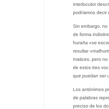
interlocutor des
podríamos decir 
Sin embargo, no
de forma indistin
huraña «se escon
resultar «malhum
matices, pero no
de estos tres vo
que puedan ser 
Los antónimos pr
de palabras repr
preciso de los d