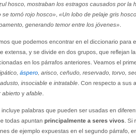
zul hosco, mostraban los estragos causados por l
lo se tornó rojo hosco»
,
«Un lobo de pelaje gris hos
pamento, generando temor entre los jóvenes»
.
imos que podemos encontrar en el diccionario para e
 extensa, y se divide en dos grupos, que reflejan l
onadas en los párrafos anteriores. Veamos el prime
ipático,
áspero
, arisco, ceñudo, reservado, torvo, s
 adusto, insociable
e
intratable
. Con respecto a sus 
r
abierto
y
afable
.
ta incluye palabras que pueden ser usadas en diferen
ue todas apuntan
principalmente a seres vivos
. Si
ones de ejemplo expuestas en el segundo párrafo, en 