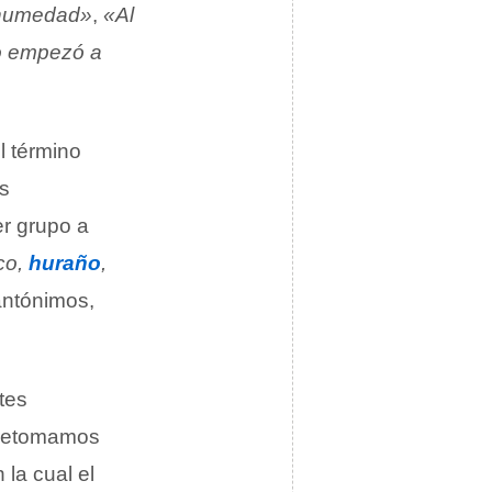
a humedad»
,
«Al
co empezó a
l término
as
r grupo a
eco,
huraño
,
antónimos,
tes
 retomamos
la cual el