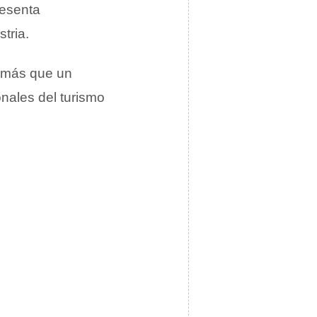
resenta
tria.
r más que un
nales del turismo