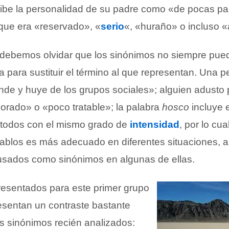
cribe la personalidad de su padre como «de pocas pa
que era «reservado», «
serio
«, «huraño» o incluso 
 debemos olvidar que los sinónimos no siempre pue
ta para sustituir el término al que representan. Una 
de y huye de los grupos sociales»; alguien adusto
orado» o «poco tratable»; la palabra
hosco
incluye 
 todos con el mismo grado de
intensidad
, por lo cu
cablos es más adecuado en diferentes situaciones, a
usados como sinónimos en algunas de ellas.
esentados para este primer grupo
esentan un contraste bastante
os sinónimos recién analizados: