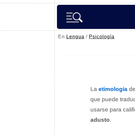
En
Lengua
/
Psicología
La
etimología
d
que puede tradu
usarse para calif
adusto
.