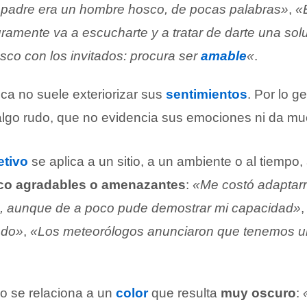
 padre era un hombre hosco, de pocas palabras»
,
«
ramente va a escucharte y a tratar de darte una sol
sco con los invitados: procura ser
amable
«
.
a no suele exteriorizar sus
sentimientos
. Por lo g
 algo rudo, que no evidencia sus emociones ni da mu
etivo
se aplica a un sitio, a un ambiente o al tiempo,
co agradables o amenazantes
:
«Me costó adaptar
o, aunque de a poco pude demostrar mi capacidad»
ado»
,
«Los meteorólogos anunciaron que tenemos un
o se relaciona a un
color
que resulta
muy oscuro
: