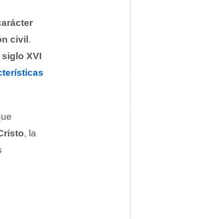
carácter
n civil
.
l
siglo XVI
terísticas
que
Cristo
, la
s