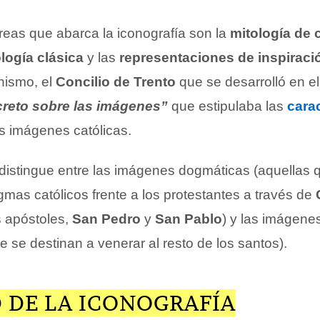
reas que abarca la iconografía son la
mitología de 
logía clásica
y las
representaciones de inspiració
anismo, el
Concilio de Trento
que se desarrolló en e
reto sobre las imágenes”
que estipulaba las
carac
as imágenes católicas.
istingue entre las imágenes dogmáticas (aquellas 
mas católicos frente a los protestantes a través de
os apóstoles,
San Pedro
y
San Pablo
) y las imágene
 se destinan a venerar al resto de los santos).
 DE LA ICONOGRAFÍA