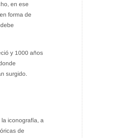
cho, en ese
 en forma de
 debe
eció y 1000 años
 donde
n surgido.
la iconografía, a
óricas de