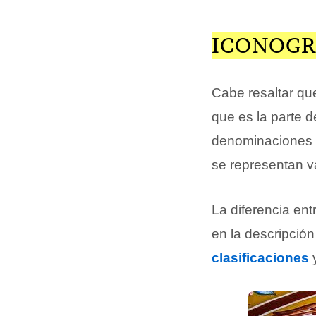
ICONOGR
Cabe resaltar qu
que es la parte d
denominaciones 
se representan v
La diferencia ent
en la descripció
clasificaciones
y