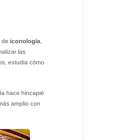
o de
iconología
,
alizar las
tos, estudia cómo
fía hace hincapié
 más amplio con