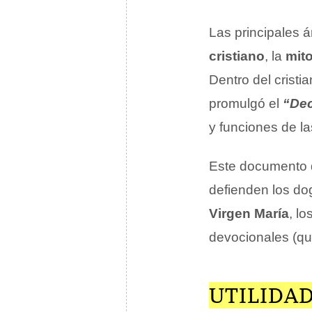
Las principales á
cristiano
, la
mito
Dentro del cristi
promulgó el
“Dec
y funciones de l
Este documento d
defienden los dog
Virgen María
, l
devocionales (que
UTILIDAD