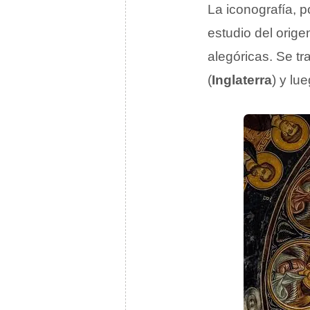
La iconografía, p
estudio del orige
alegóricas. Se t
(
Inglaterra
) y lu