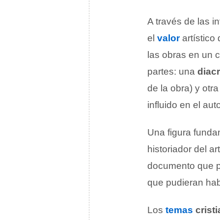
A través de las 
el
valor
artístico
las obras en un c
partes: una
diac
de la obra) y otr
influido en el auto
Una figura funda
historiador del ar
documento que per
que pudieran habe
Los
temas
crist