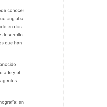
uede conocer
 que engloba
vide en dos
 desarrollo
les que han
conocido
e arte y el
s agentes
ografía; en