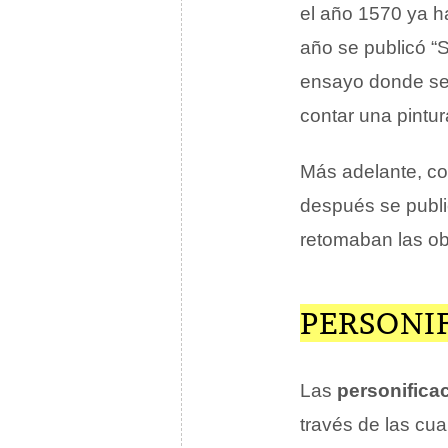
el año 1570 ya h
año se publicó “
ensayo donde se
contar una pintu
Más adelante, co
después se publi
retomaban las obr
PERSONI
Las
personifica
través de las cu