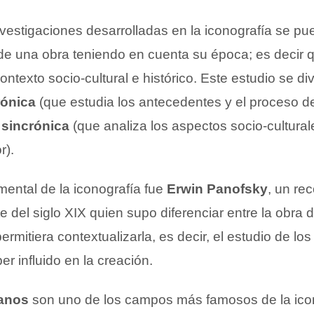
investigaciones desarrolladas en la iconografía se p
 de una obra teniendo en cuenta su época; es decir
ontexto socio-cultural e histórico. Este estudio se di
rónica
(que estudia los antecedentes y el proceso de
a
sincrónica
(que analiza los aspectos socio-cultura
r).
mental de la iconografía fue
Erwin Panofsky
, un re
te del siglo XIX quien supo diferenciar entre la obra d
mitiera contextualizarla, es decir, el estudio de lo
r influido en la creación.
ianos
son uno de los campos más famosos de la icon