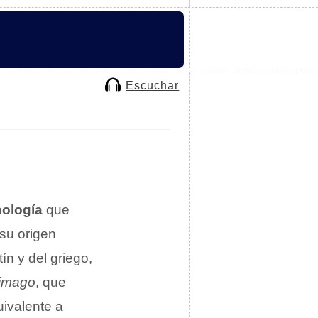
Escuchar
ología
que
su origen
n y del griego,
imago
, que
uivalente a