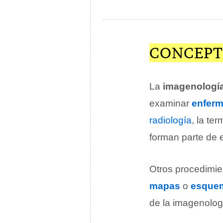
CONCEPT
La
imagenologí
examinar
enfer
radiología
, la te
forman parte de 
Otros procedimi
mapas
o
esque
de la imagenolog