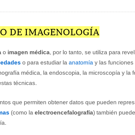
O DE IMAGENOLOGÍA
a
o
imagen médica
, por lo tanto, se utiliza para reve
medades
o para estudiar la
anatomía
y las funciones
rmografía médica, la endoscopia, la microscopía y la 
estas técnicas.
entos que permiten obtener datos que pueden repre
mas
(como la
electroencefalografía
) también puede
ía.