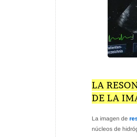
LA RESO
DE LA I
La imagen de
re
núcleos de hidró