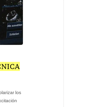
CNICA
larizar los
xcitación