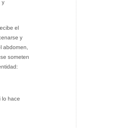
 y
ecibe el
cenarse y
 el abdomen,
e se someten
entidad:
i lo hace