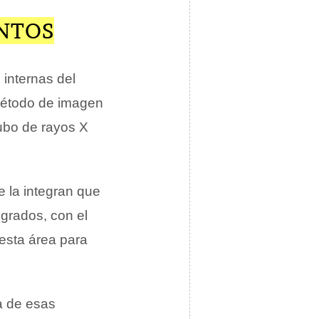
NTOS
internas del
 método de imagen
ubo de rayos X
e la integran que
 grados, con el
 esta área para
a de esas