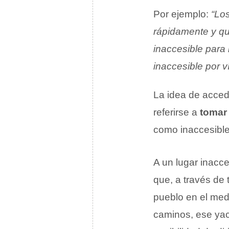
Por ejemplo:
“Lo
rápidamente y q
inaccesible para 
inaccesible por ví
La idea de acced
referirse a
tomar
como inaccesible
A un lugar inacce
que, a través de 
pueblo en el medi
caminos, ese yaci