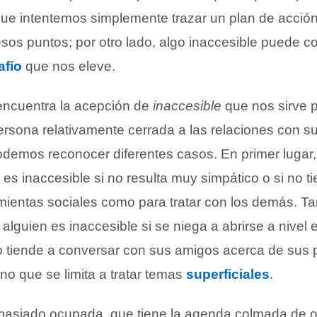
ue intentemos simplemente trazar un plan de acció
sos puntos; por otro lado, algo inaccesible puede co
afío
que nos eleve.
 encuentra la acepción de
inaccesible
que nos sirve 
ersona relativamente cerrada a las relaciones con s
demos reconocer diferentes casos. En primer luga
 es inaccesible si no resulta muy simpático o si no ti
amientas sociales como para tratar con los demás. T
 alguien es inaccesible si se niega a abrirse a nivel
no tiende a conversar con sus amigos acerca de sus
no que se limita a tratar temas
superficiales
.
asiado ocupada, que tiene la agenda colmada de o