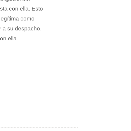
sta con ella. Esto
 legítima como
ar a su despacho,
n ella.