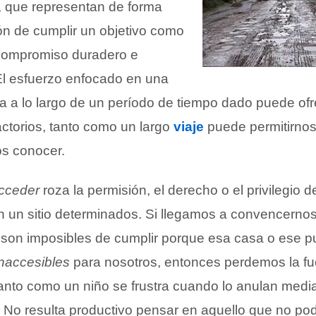
 que representan de forma
ón de cumplir un objetivo como
 compromiso duradero e
El esfuerzo enfocado en una
da a lo largo de un período de tiempo dado puede of
actorios, tanto como un largo
viaje
puede permitirnos 
os conocer.
cceder
roza la permisión, el derecho o el privilegio d
en un sitio determinados. Si llegamos a convencerno
son imposibles de cumplir porque esa casa o ese p
inaccesibles
para nosotros, entonces perdemos la fu
tanto como un niño se frustra cuando lo anulan medi
 No resulta productivo pensar en aquello que no p