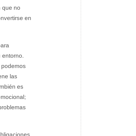
n que no
nvertirse en
para
u entorno.
r, podemos
ene las
ambién es
 emocional;
 problemas
bligaciones,