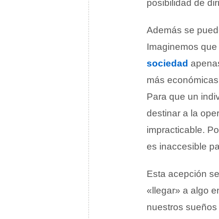
posibilidad de diri
Además se puede
Imaginemos que l
sociedad
apenas
más económicas, 
Para que un indi
destinar a la ope
impracticable. Po
es inaccesible pa
Esta acepción se
«llegar» a algo e
nuestros sueños 