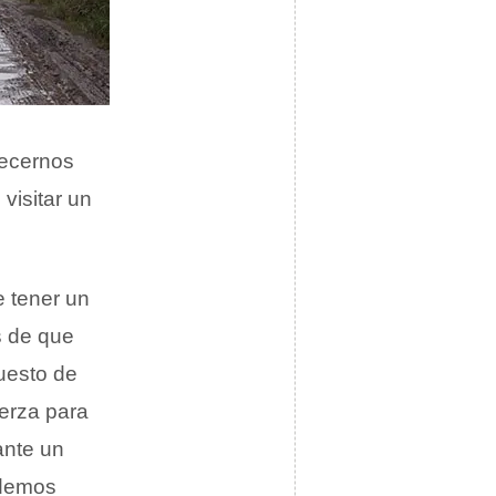
recernos
visitar un
e tener un
s de que
uesto de
erza para
ante un
odemos