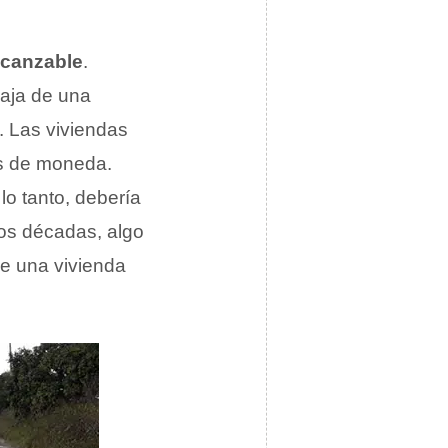
lcanzable
.
baja de una
 Las viviendas
es de moneda.
lo tanto, debería
dos décadas, algo
de una vivienda