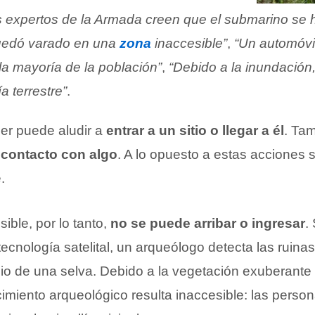
s expertos de la Armada creen que el submarino se 
uedó varado en una
zona
inaccesible”
,
“Un automóvil
la mayoría de la población”
,
“Debido a la inundación
a terrestre”
.
er puede aludir a
entrar a un sitio o llegar a él
. Ta
 contacto con algo
. A lo opuesto a estas acciones se
.
sible, por lo tanto,
no se puede arribar o ingresar
.
tecnología satelital, un arqueólogo detecta las ruina
o de una selva. Debido a la vegetación exuberante y
miento arqueológico resulta inaccesible: las person