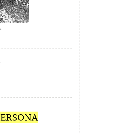
s.
.
 PERSONA