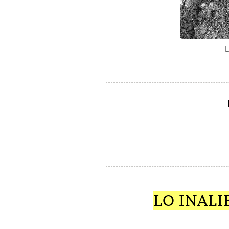
L
LO INALI