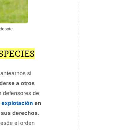
 debate.
SPECIES
lantearnos si
derse a otros
s defensores de
u
explotación
en
n sus derechos
.
esde el orden