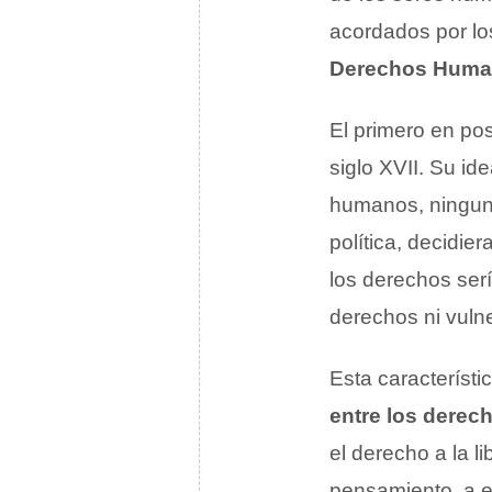
acordados por l
Derechos Hum
El primero en po
siglo XVII. Su i
humanos, ninguna
política, decidi
los derechos serí
derechos ni vuln
Esta característ
entre los derec
el derecho a la l
pensamiento, a ej