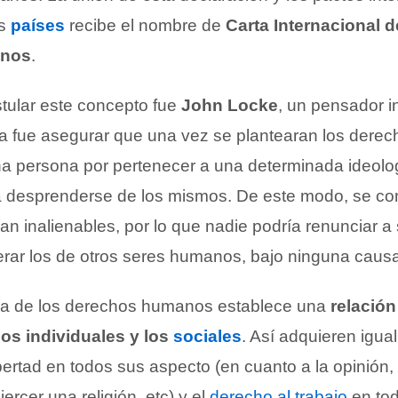
os
países
recibe el nombre de
Carta Internacional d
anos
.
stular este concepto fue
John Locke
, un pensador i
dea fue asegurar que una vez se plantearan los derec
 persona por pertenecer a una determinada ideolo
era desprenderse de los mismos. De este modo, se c
an inalienables, por lo que nadie podría renunciar a
erar los de otros seres humanos, bajo ninguna caus
ica de los derechos humanos establece una
relación
hos individuales y los
sociales
. Así adquieren igua
ibertad en todos sus aspecto (en cuanto a la opinión, 
ercer una religión, etc) y el
derecho al trabajo
en tod