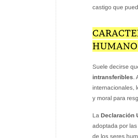
castigo que pued
CARACTE
HUMANO
Suele decirse q
intransferibles
.
internacionales,
y moral para res
La
Declaración 
adoptada por la
de los seres hum