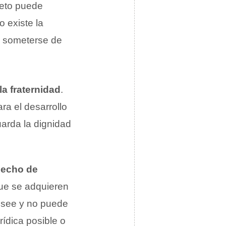
jeto puede
o existe la
 y someterse de
la fraternidad
.
a el desarrollo
uarda la dignidad
 hecho de
 que se adquieren
posee y no puede
rídica posible o