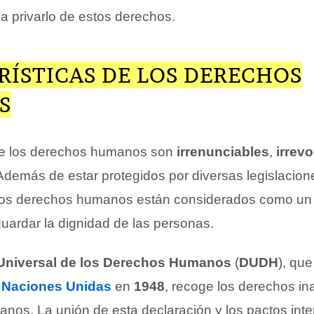
a privarlo de estos derechos.
RÍSTICAS DE LOS DERECHOS
S
ue los derechos humanos son
irrenunciables
,
irrev
 Además de estar protegidos por diversas legislacion
 los derechos humanos están considerados como un 
guardar la dignidad de las personas.
Universal de los Derechos Humanos
(
DUDH
), que
s
Naciones Unidas
en
1948
, recoge los derechos in
anos. La unión de esta declaración y los pactos int