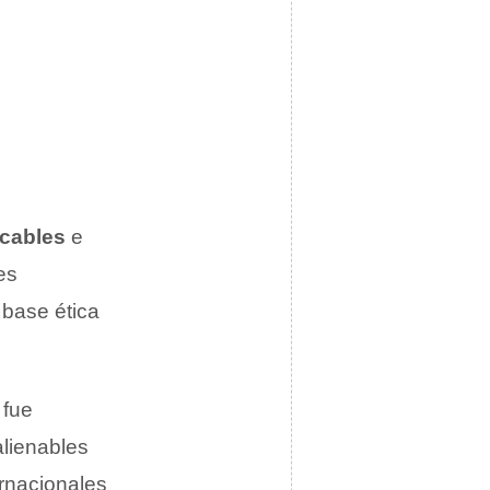
ocables
e
es
base ética
 fue
alienables
ernacionales