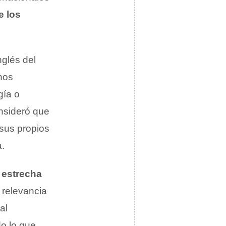
e los
nglés del
hos
gía o
onsideró que
 sus propios
a.
 estrecha
l relevancia
al
o lo que