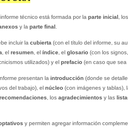
 informe técnico está formada por la
parte inicial
, lo
anexos
y la
parte final
.
ebe incluir la
cubierta
(con el título del informe, su au
a
, el
resumen
, el
índice
, el
glosario
(con los signos
cnicismos utilizados) y el
prefacio
(en caso que sea 
informe presentan la
introducción
(donde se detalle
vos del trabajo), el
núcleo
(con imágenes y tablas), 
recomendaciones
, los
agradecimientos
y las
list
optativos
y permiten agregar información complemen