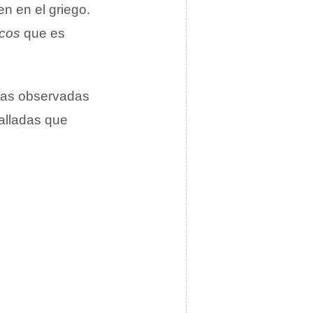
en en el griego.
icos
que es
ias observadas
alladas que