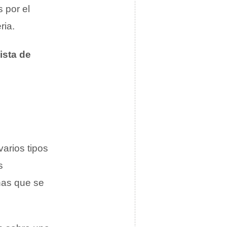
 por el
ria.
lista de
arios tipos
s
nas que se