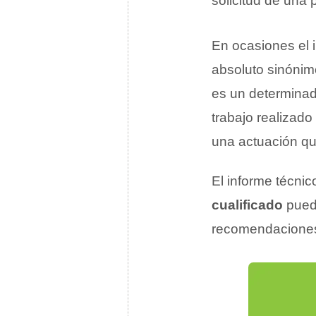
solicitud de una
En ocasiones el 
absoluto sinónimo
es un determinad
trabajo realizad
una actuación que
El informe técnic
cualificado
pueda
recomendacione