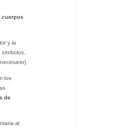
s
cuerpos
tor y la
, símbolos,
necesario).
n los
las
as de
taria al