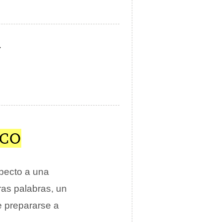
.
ICO
specto a una
ras palabras, un
e prepararse a