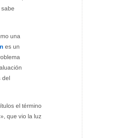
o sabe
como una
ón
es un
problema
valuación
 del
ítulos el término
», que vio la luz