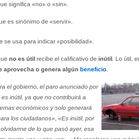
 que significa «no» o «sin».
que es sinónimo de «servir».
que se usa para indicar «posibilidad».
 que
no es útil
recibe el calificativo de
inútil
. Lo útil, 
se aprovecha o genera algún
beneficio
.
ra el gobierno, el paro anunciado por
l es inútil, ya que no contribuirá a
blemas económicos y solo generará
para los ciudadanos»
,
«Es inútil, por
 olvidarme de lo que pasó ayer, esa