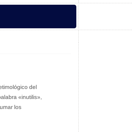
etimológico del
labra «inutilis»,
sumar los