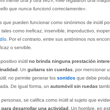
mi mente una y otra vez»
,
«Me regalaron una máquin
abello que nunca funcionó correctamente»
.
as que pueden funcionar como sinónimos de inútil 
tales como ineficaz, inservible, improductivo, inopera
dío
. Por el contrario, entre sus antónimos nos enco
ficaz o servible.
positivo inútil
no brinda ninguna prestación inter
inalidad
. Un
guitarra sin cuerdas
, por mencionar u
útil: no permite generar los
sonidos
que debe produ
ocada. De igual forma, un
automóvil sin ruedas
tambié
 personas, se califica como inútil al sujeto que evid
 para desarrollar una actividad
. Un hombre, en es