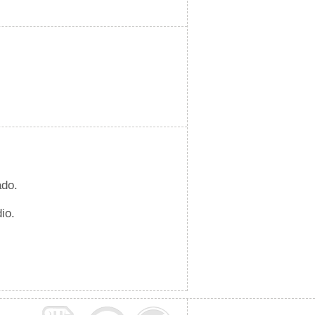
ado.
io.