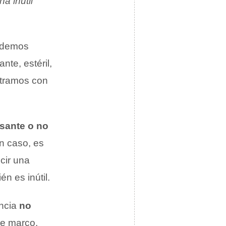
a inútil
podemos
nte, estéril,
ntramos con
esante o no
n caso, es
cir una
n es inútil.
encia
no
te marco,