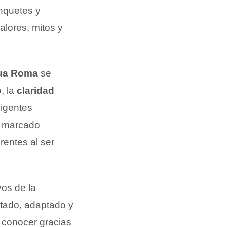
nquetes y
alores, mitos y
ua Roma
se
o
, la
claridad
vigentes
n marcado
rentes al ser
vos de la
itado, adaptado y
 conocer gracias