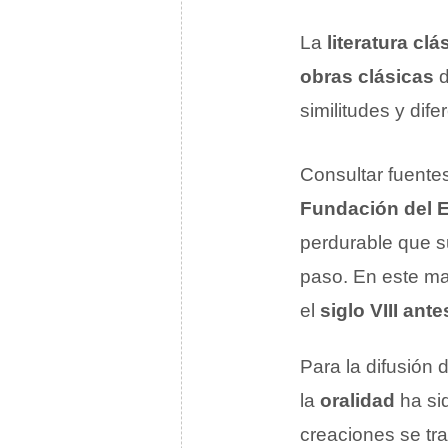
La
literatura clá
obras clásicas
d
similitudes y dife
Consultar fuente
Fundación del 
perdurable que s
paso. En este m
el
siglo VIII ante
Para la difusión 
la
oralidad
ha sid
creaciones se tr