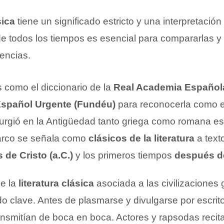
sica
tiene un significado estricto y una interpretació
e todos los tiempos es esencial para compararlas y
rencias.
s como el diccionario de la
Real Academia Español
Español Urgente (Fundéu)
para reconocerla como 
urgió en la Antigüedad tanto griega como romana es
arco se señala como
clásicos de la literatura
a text
s de Cristo (a.C.)
y los primeros tiempos
después de
de la
literatura clásica
asociada a las civilizaciones
o clave. Antes de plasmarse y divulgarse por escrito
ansmitían de boca en boca. Actores y rapsodas recit