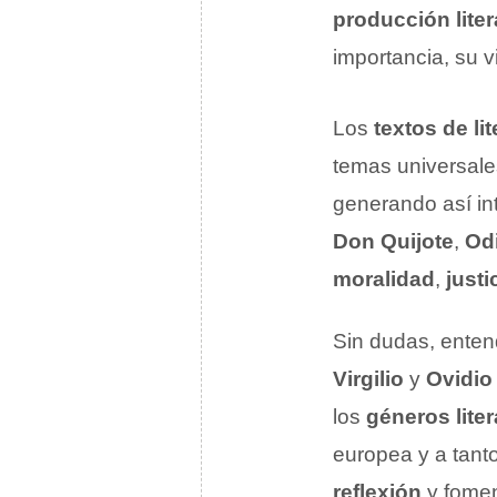
producción liter
importancia, su v
Los
textos de li
temas universal
generando así in
Don Quijote
,
Od
moralidad
,
justi
Sin dudas, enten
Virgilio
y
Ovidio
los
géneros liter
europea y a tant
reflexión
y fome