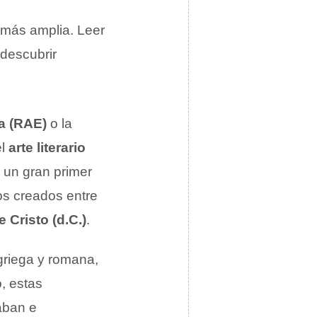
n más amplia. Leer
 descubrir
a (RAE)
o la
el
arte literario
 un gran primer
os creados entre
 Cristo (d.C.)
.
 griega y romana,
, estas
aban e