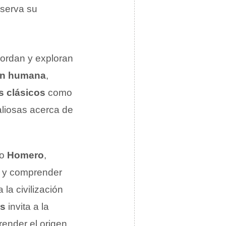
nserva su
ordan y exploran
ón humana
,
s clásicos
como
valiosas acerca de
mo
Homero
,
r y comprender
la civilización
os
invita a la
ender el origen