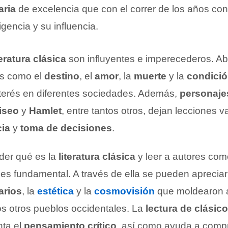
aria
de excelencia que con el correr de los años co
igencia y su influencia.
teratura clásica
son influyentes e imperecederos. Ab
es como el
destino
, el
amor
, la
muerte
y la
condici
terés en diferentes sociedades. Además,
personaje
iseo
y
Hamlet
, entre tantos otros, dejan lecciones 
cia
y
toma de decisiones
.
der qué es la
literatura clásica
y leer a autores co
es fundamental. A través de ella se pueden aprecia
arios
, la
estética
y la
cosmovisión
que moldearon a 
os otros pueblos occidentales. La
lectura de clásic
nta el
pensamiento crítico
, así como ayuda a compr