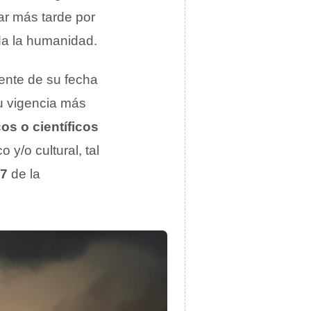
ar más tarde por
oda la humanidad.
ente de su fecha
su vigencia más
icos o científicos
o y/o cultural, tal
A7
de la