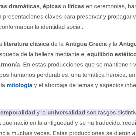
ras dramáticas
,
épicas
o
líricas
en ceremonias, ba
n presentaciones claves para preservar y propagar v
onformaban la identidad social.
la
literatura clásica
de la
Antigua Grecia
y la
Antig
squeda de la belleza mediante el
equilibrio estétic
armonía
. En estas producciones que se mantienen 
pos humanos perdurables, una temática heroica, u
 la
mitología
y el abordaje de temas y aspectos inhe
temporalidad
y la
universalidad
son rasgos distinti
a
que nació en la antigüedad y se ha traducido, reed
encia muchas veces.
Estas producciones se dieron a