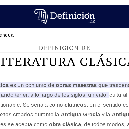
engua
DEFINICIÓN DE
LITERATURA CLÁSIC
sica
es un conjunto de
obras maestras
que trascen
ndo tener, a lo largo de los siglos, un valor cultural, 
tionable.
Se señala como
clásicos
, en el sentido es
textos creados durante la
Antigua Grecia
y la
Antig
ales se acepta como
obra clásica
, de todos modos, 