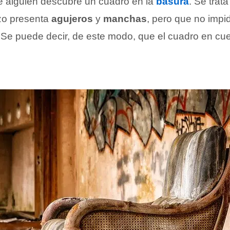
alguien descubre un cuadro en la
basura
. Se trat
nzo presenta
agujeros
y
manchas
, pero que no impi
l. Se puede decir, de este modo, que el cuadro en cu