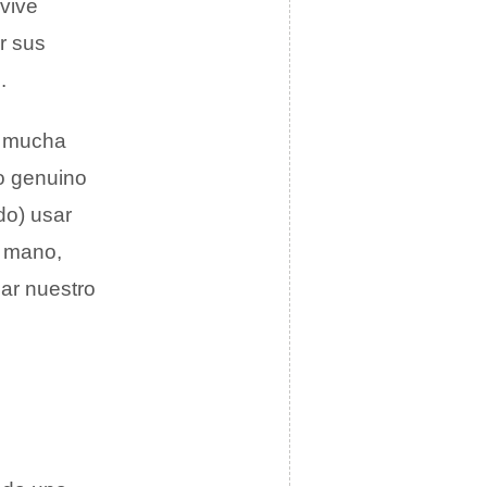
 vive
r sus
.
s mucha
eo genuino
do) usar
a mano,
ar nuestro