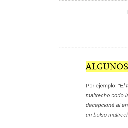
ALGUNOS
Por ejemplo:
“El 
maltrecho codo i
decepcioné al en
un bolso maltrec