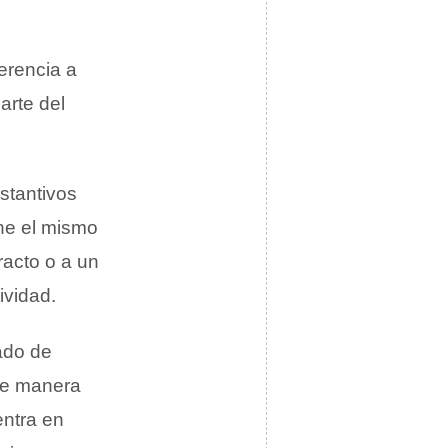
erencia a
arte del
stantivos
ene el mismo
racto o a un
ividad.
ado de
de manera
entra en