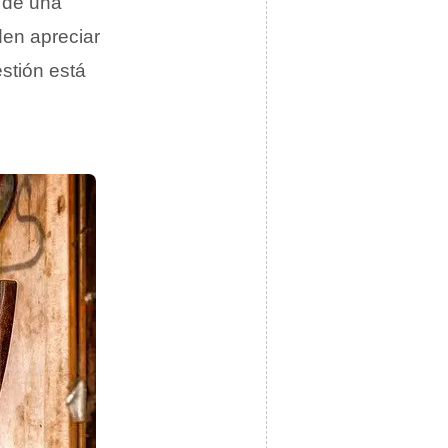
a de una
den apreciar
estión está