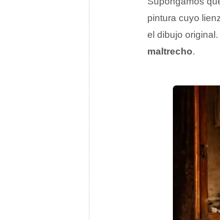
Supongamos que 
pintura cuyo lie
el dibujo origina
maltrecho
.