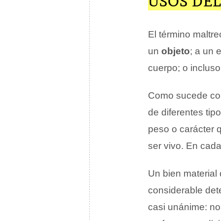
USOS DE
El término maltr
un
objeto
; a un
cuerpo; o inclus
Como sucede con 
de diferentes tip
peso o carácter 
ser vivo. En cada
Un bien material
considerable det
casi unánime: no