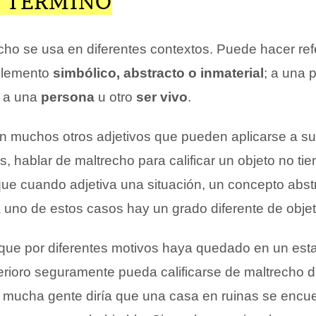
L TÉRMINO
echo se usa en diferentes contextos. Puede hacer ref
 elemento
simbólico, abstracto o inmaterial
; a una p
o a una
persona
u otro
ser vivo
.
muchos otros adjetivos que pueden aplicarse a su
os, hablar de maltrecho para calificar un objeto no ti
que cuando adjetiva una situación, un concepto abst
 uno de estos casos hay un grado diferente de objet
 que por diferentes motivos haya quedado en un est
erioro seguramente pueda calificarse de maltrecho 
 mucha gente diría que una casa en ruinas se encu