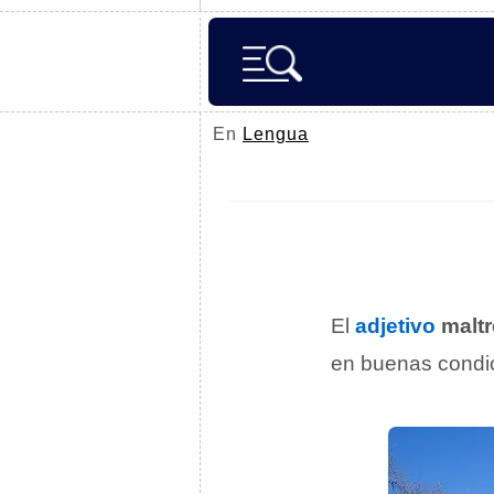
En
Lengua
El
adjetivo
malt
en buenas condici