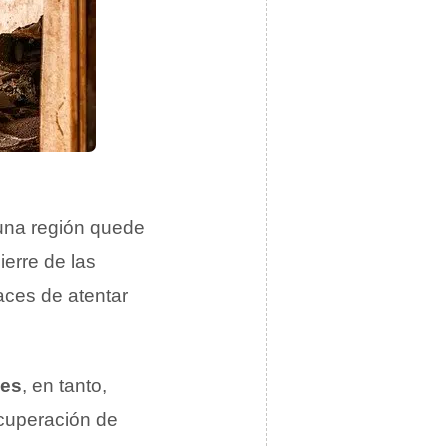
na región quede
ierre de las
aces de atentar
des
, en tanto,
ecuperación de