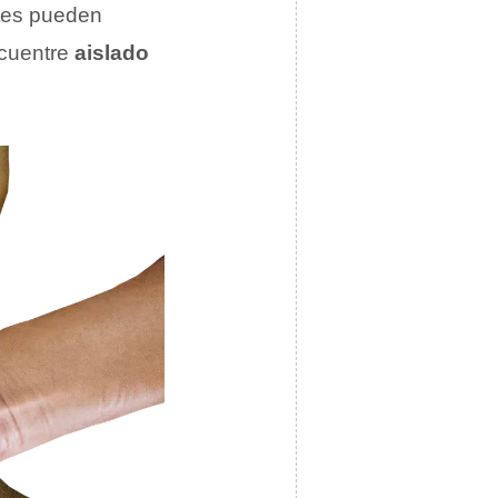
tes pueden
ncuentre
aislado