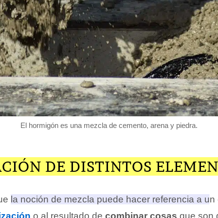
El hormigón es una mezcla de cemento, arena y piedra.
CIÓN DE DISTINTOS ELEME
que
la noción de mezcla puede hacer referencia a un
ización
o al resultado de
combinar cosas
que son d