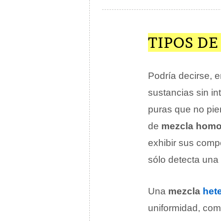
TIPOS D
Podría decirse, e
sustancias sin in
puras que no pi
de
mezcla hom
exhibir sus comp
sólo detecta una 
Una
mezcla
het
uniformidad, com