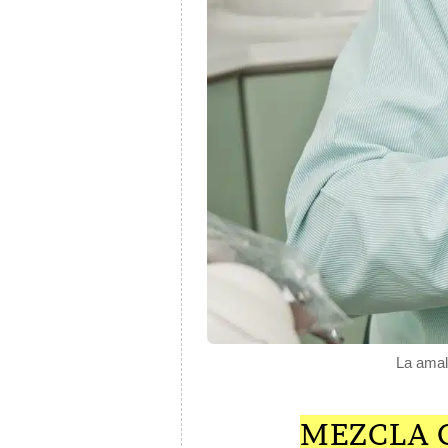
La amal
MEZCLA O