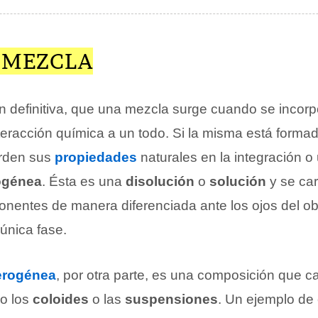
E MEZCLA
n definitiva, que una mezcla surge cuando se incorp
teracción química a un todo. Si la misma está forma
erden sus
propiedades
naturales en la integración o
ogénea
. Ésta es una
disolución
o
solución
y se car
onentes de manera diferenciada ante los ojos del o
única fase.
erogénea
, por otra parte, es una composición que c
o los
coloides
o las
suspensiones
. Un ejemplo de 