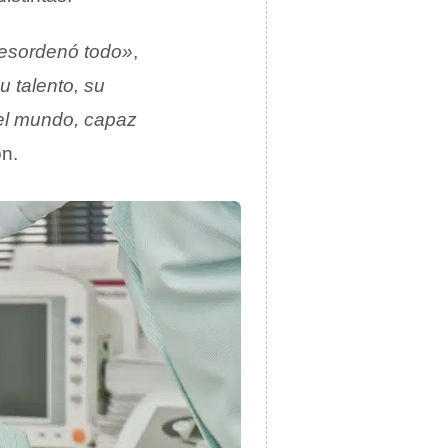
desordenó todo»
,
u talento, su
 el mundo, capaz
ón.