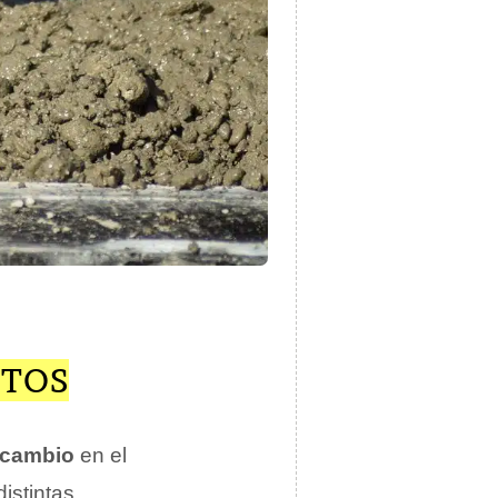
NTOS
cambio
en el
istintas
.