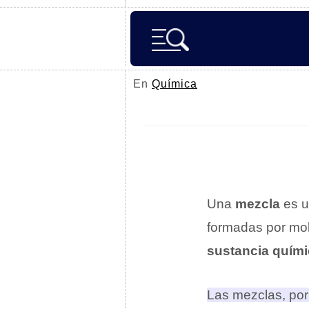
En
Química
Una
mezcla
es 
formadas por mol
sustancia quím
Las mezclas, por