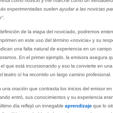
presa como novicio y me marché como un verdadero
ás experimentadas suelen ayudar a las novicias pa
o”
.
definición de la etapa del noviciado, podremos enten
mprimen en este uso del término «novicia» y su resp
ndican una falta natural de experiencia en un campo
poramos. En el primer ejemplo, la emisora asegura q
el que está incursionando y eso la convierte en una 
l teatro sí ha recorrido un largo camino profesional.
una oración que contrasta los inicios del emisor en
ndo entró, sus conocimientos y su experiencia era
ltimo día reflejó un innegable
aprendizaje
que lo si