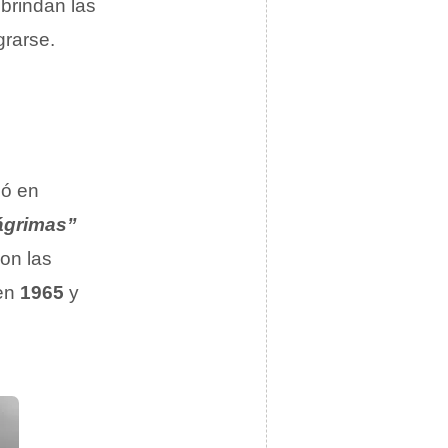
 brindan las
grarse.
ió en
lágrimas”
con las
 en
1965
y