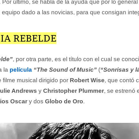
Por último, se habla de la ayuda que por lo general
 equipo dado a las novicias, para que consigan inte
IA REBELDE
elde”
, por otra parte, es el título con el cual se conoc
a la
película
“The Sound of Music”
(
“Sonrisas y 
e filme musical dirigido por
Robert Wise
, que contó 
ulie Andrews
y
Christopher Plummer
, se estrenó
ios Oscar
y dos
Globo de Oro
.