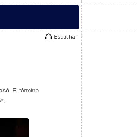
Escuchar
fesó
. El término
o”
.