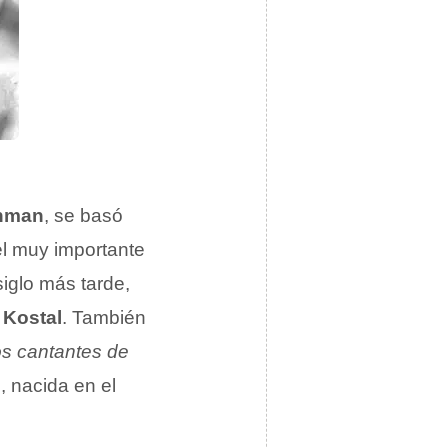
ehman
, se basó
l muy importante
siglo más tarde,
 Kostal
. También
los cantantes de
p
, nacida en el