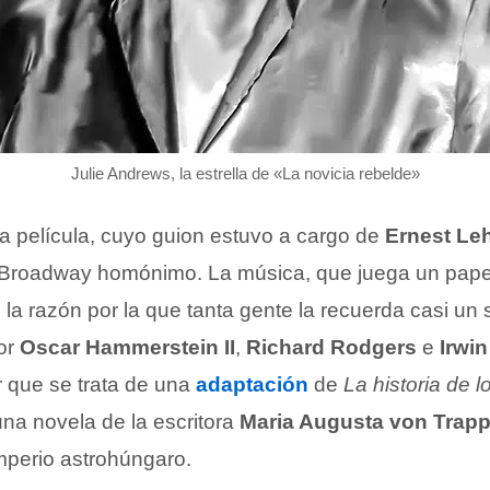
Julie Andrews, la estrella de «La novicia rebelde»
ta película, cuyo guion estuvo a cargo de
Ernest L
e Broadway homónimo. La música, que juega un pape
 la razón por la que tanta gente la recuerda casi un 
or
Oscar Hammerstein II
,
Richard Rodgers
e
Irwin
 que se trata de una
adaptación
de
La historia de 
una novela de la escritora
Maria Augusta von Trap
mperio astrohúngaro.