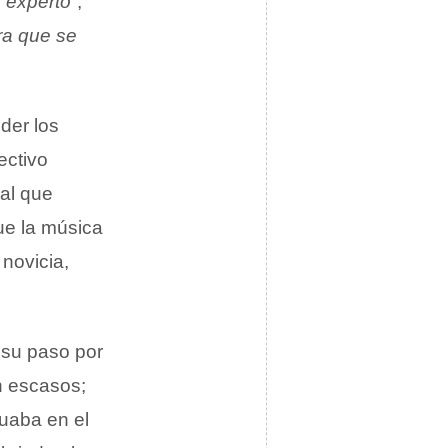
 experto”
,
ra que se
der los
ectivo
 al que
ue la música
novicia,
 su paso por
n escasos;
tuaba en el