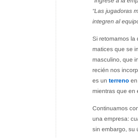
“Ingresé a la em
“Las jugadoras m
integren al equip
Si retomamos la 
matices que se i
masculino, que i
recién nos incor
es un
terreno
en 
mientras que en e
Continuamos con 
una empresa: cua
sin embargo, su ú