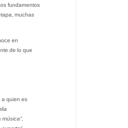
 los fundamentos
 etapa, muchas
onoce en
nte de lo que
 a quien es
lia
a música”
,