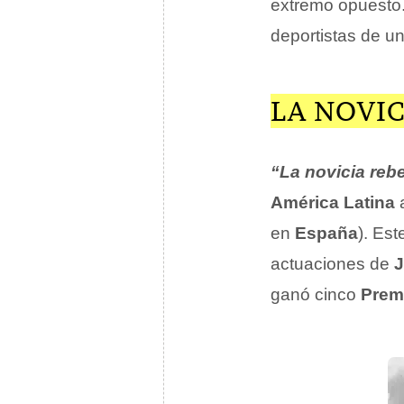
extremo opuesto. 
deportistas de un
LA NOVIC
“La novicia reb
América Latina
en
España
). Est
actuaciones de
J
ganó cinco
Prem