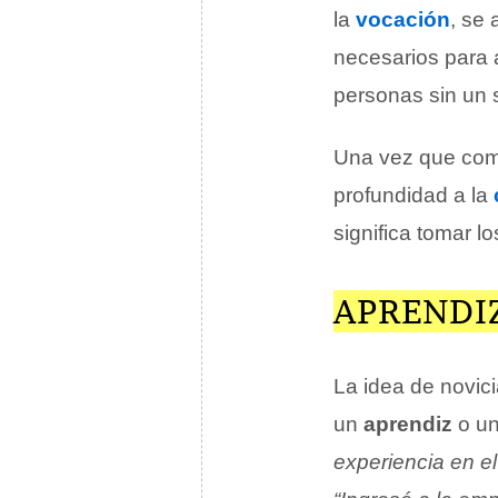
la
vocación
, se
necesarios para 
personas sin un s
Una vez que comp
profundidad a la
significa tomar l
APRENDIZ
La idea de novic
un
aprendiz
o u
experiencia en el