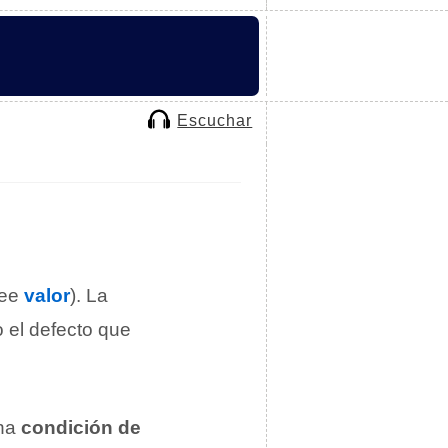
Escuchar
see
valor
). La
o el defecto que
una
condición de