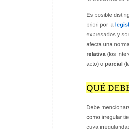
Es posible distin
priori por la
legis
expresados y son 
afecta una norma
relativa
(los inte
acto) o
parcial
(l
QUÉ DEB
Debe mencionarse
como irregular t
cuya irregularida