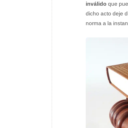
inválido
que pued
dicho acto deje de
norma a la instan