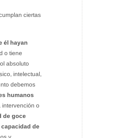
cumplan ciertas
e él hayan
d o tiene
ol absoluto
co, intelectual,
 punto debemos
eres humanos
a intervención o
d de goce
a
capacidad de
hos y