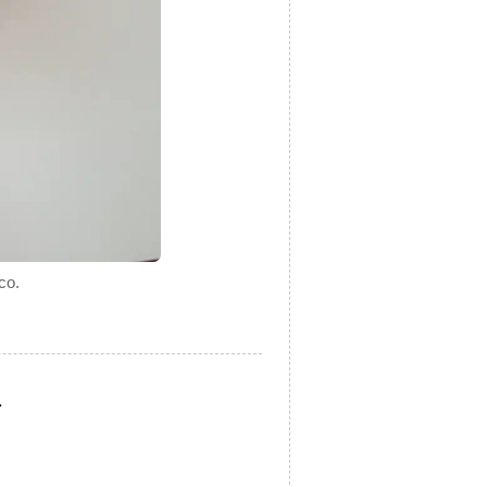
co.
.