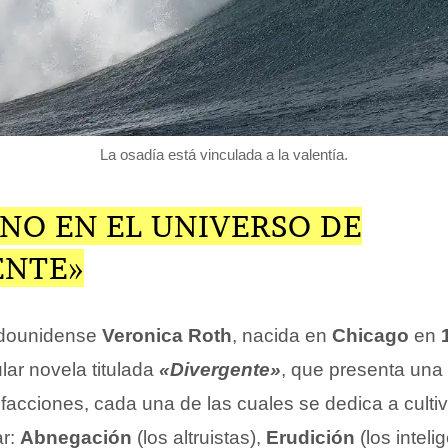
La osadía está vinculada a la valentía.
NO EN EL UNIVERSO DE
ENTE»
tadounidense
Veronica Roth
, nacida en
Chicago
en
lar novela titulada
«Divergente»
, que presenta una
 facciones, cada una de las cuales se dedica a culti
ar:
Abnegación
(los altruistas),
Erudición
(los inteli