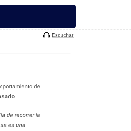
Escuchar
omportamiento de
osado
.
a de recorrer la
esa es una