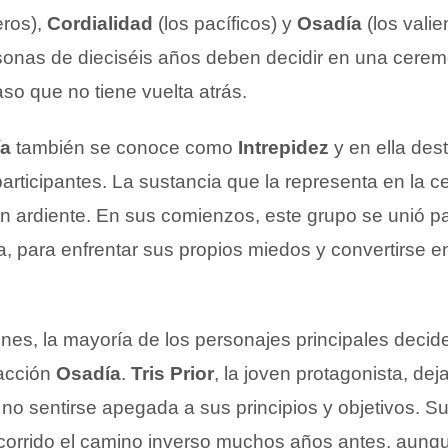
eros),
Cordialidad
(los pacíficos) y
Osadía
(los valie
rsonas de dieciséis años deben decidir en una cere
aso que no tiene vuelta atrás.
ía
también se conoce como
Intrepidez
y en ella des
articipantes. La sustancia que la representa en la 
ón ardiente. En sus comienzos, este grupo se unió p
a, para enfrentar sus propios miedos y convertirse 
ones, la mayoría de los personajes principales decid
facción
Osadía
.
Tris Prior
, la joven protagonista, dej
no sentirse apegada a sus principios y objetivos. S
ecorrido el camino inverso muchos años antes, aunq