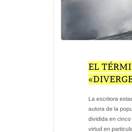
EL TÉRMI
«DIVERG
La escritora es
autora de la popu
dividida en cinco
virtud en particul