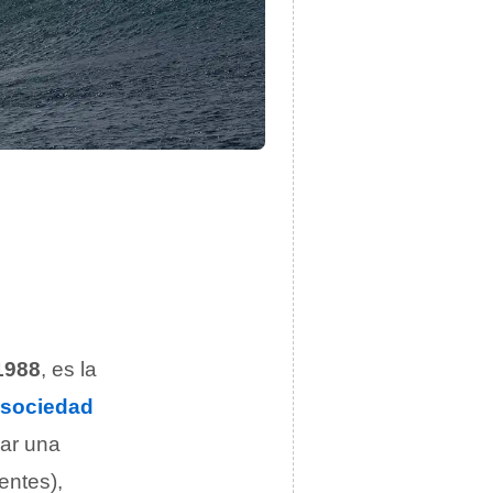
1988
, es la
sociedad
var una
gentes),