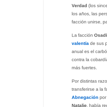
Verdad
(los sinc
los años, las pe
facción unirse, p
La facción
Osad
valentía
de sus p
anual es el carb
contra la cobardí
más fuertes.
Por distintas raz
transferirse a la 
Abnegación
por 
Natalie
, había r