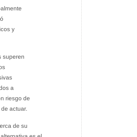
ipalmente
jó
icos y
os superen
os
sivas
dos a
on riesgo de
 de actuar.
erca de su
alternativa es el