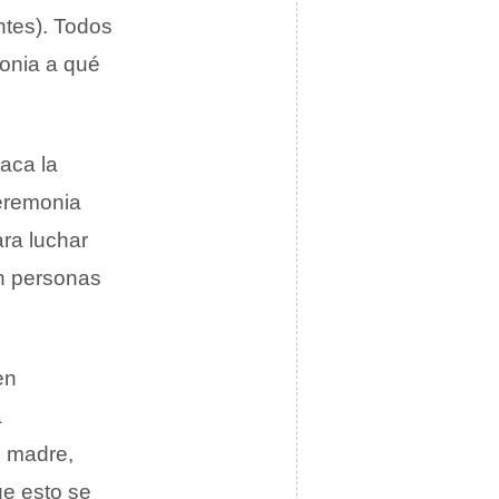
ntes). Todos
monia a qué
taca la
ceremonia
ara luchar
en personas
en
a
u madre,
ue esto se