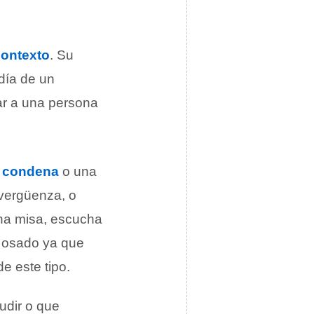
contexto
. Su
adía de un
ar a una persona
a
condena
o una
 vergüenza, o
una misa, escucha
do osado ya que
e este tipo.
udir o que