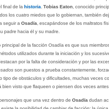
 final de la
historia
.
Tobias Eaton
, conocido princ
ados los cuatro miedos que lo gobiernan, también de
a seguir a
Osadía
, escapándose de los maltratos fís
su padre hacia él y su madre.
vo principal de la facción Osadía es que sus miembr
étodos utilizados durante la iniciación y los sucesiv
estacan por la falta de consideración y por las exce
osados
son puestos a prueba constantemente, forza
o tipo de obstáculos y dificultades, muchas veces c
tá bien visto que flaqueen o piensen dos veces antes
personajes que una vez dentro de
Osadía
dudan ac
 existe la posibilidad de cambiar de facción; la única 