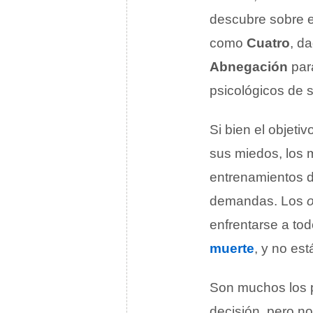
descubre sobre el
como
Cuatro
, d
Abnegación
par
psicológicos de 
Si bien el objeti
sus miedos, los m
entrenamientos d
demandas. Los
enfrentarse a tod
muerte
, y no es
Son muchos los 
decisión, pero no