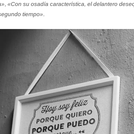
a»
,
«Con su osadía característica, el delantero desequ
l segundo tiempo»
.