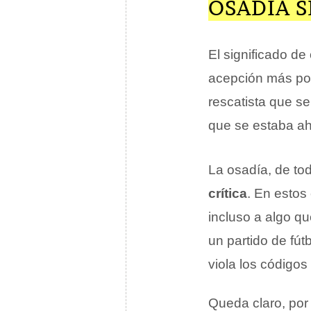
OSADÍA 
El significado d
acepción más pos
rescatista que s
que se estaba ah
La osadía, de t
crítica
. En estos
incluso a algo q
un partido de fút
viola los código
Queda claro, por 