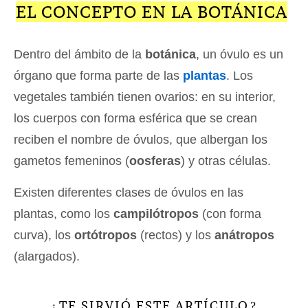
EL CONCEPTO EN LA BOTÁNICA
Dentro del ámbito de la
botánica
, un óvulo es un
órgano que forma parte de las
plantas
. Los
vegetales también tienen ovarios: en su interior,
los cuerpos con forma esférica que se crean
reciben el nombre de óvulos, que albergan los
gametos femeninos (
oosferas
) y otras células.
Existen diferentes clases de óvulos en las
plantas, como los
campilótropos
(con forma
curva), los
ortótropos
(rectos) y los
anátropos
(alargados).
TE SIRVIÓ ESTE ARTÍCULO
¿
?