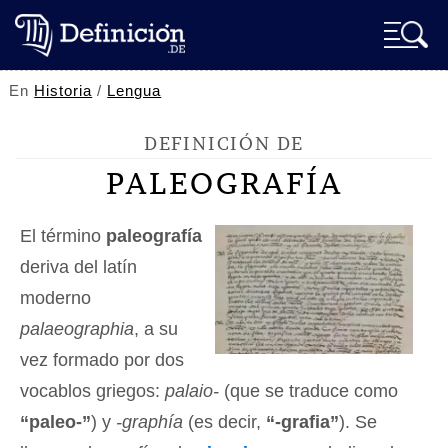
En
Historia
/
Lengua
DEFINICIÓN DE
PALEOGRAFÍA
El término
paleografía
deriva del latín
moderno
palaeographia
, a su
vez formado por dos
vocablos griegos:
palaio-
(que se traduce como
“paleo-”
) y
-graphía
(es decir,
“-grafia”
). Se