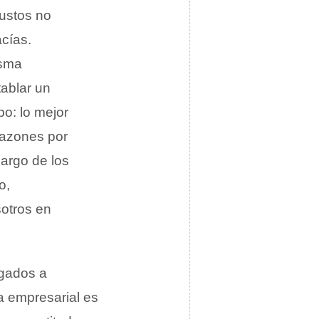
ustos no
acías.
isma
ablar un
po: lo mejor
razones por
largo de los
o,
otros en
igados a
a empresarial es