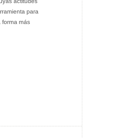
yas actitudes
erramienta para
la forma más