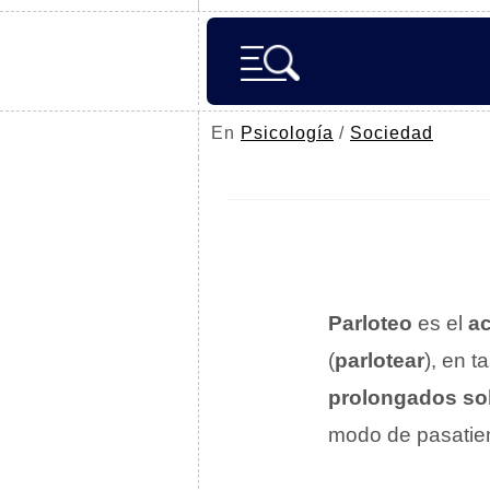
En
Psicología
/
Sociedad
Parloteo
es el
ac
(
parlotear
), en t
prolongados sob
modo de pasatie