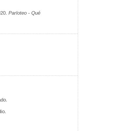
020.
Parloteo - Qué
ado.
io.