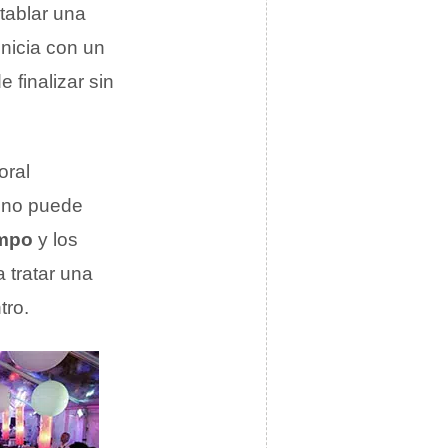
ntablar una
inicia con un
 finalizar sin
oral
no puede
empo
y los
 tratar una
tro.