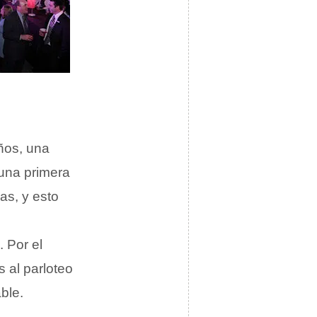
ños, una
 una primera
as, y esto
 Por el
s al parloteo
ble.