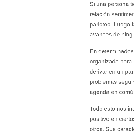
Si una persona ti
relación sentimen
parloteo. Luego l
avances de ning
En determinados 
organizada para 
derivar en un pa
problemas seguir
agenda en común,
Todo esto nos in
positivo en ciert
otros. Sus caract