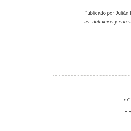
Publicado por
Julián
es, definición y conc
•
Ca
•
R