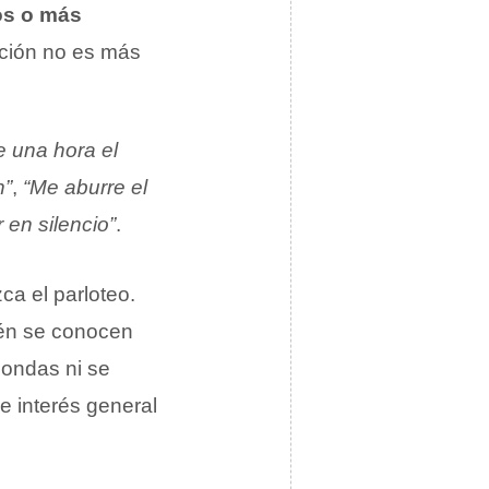
dos o más
ación no es más
 una hora el
n”
,
“Me aburre el
 en silencio”
.
ca el parloteo.
ién se conocen
hondas ni se
e interés general