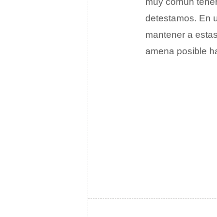
muy común tener
detestamos. En u
mantener a estas 
amena posible ha