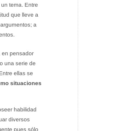
e un tema
. Entre
itud que lleve a
ar argumentos; a
entos.
a en pensador
do una serie de
ntre ellas se
como situaciones
oseer habilidad
uar diversos
fuente pues sólo