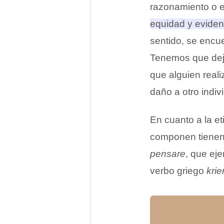
razonamiento o 
equidad y evidenc
sentido, se encu
Tenemos que deja
que alguien reali
daño a otro indiv
En cuanto a la et
componen tienen 
pensare
, que ej
verbo griego
krie