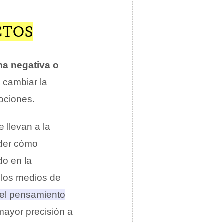
CTOS
ma negativa o
 cambiar la
ociones.
e llevan a la
nder cómo
do en la
 los medios de
el pensamiento
mayor precisión a