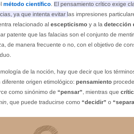
el
método científico
.
El pensamiento crítico exige cla
ias, ya que intenta evitar las impresiones particular
entra relacionado al
escepticismo
y a la
detección 
r patente que las falacias son el conjunto de ment
za, de manera frecuente o no, con el objetivo de co
iduo.
imología de la noción, hay que decir que los término
diferente origen etimológico:
pensamiento
procede 
erce como sinónimo de
“pensar”
, mientras que
críti
nin
, que puede traducirse como
“decidir”
o
“separa