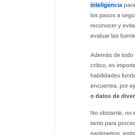
inteligencia
para
los pasos a segui
reconocer y evitar
evaluar las fuent
Además de todo l
crítico, es impor
habilidades fund
encuentra, por e
o datos de dive
No obstante, no e
tanto para proced
parámetros, entre