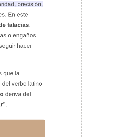
ridad, precisión,
es.
En este
de falacias
.
iras o engaños
nseguir hacer
s que la
del verbo latino
co
deriva del
r”
.