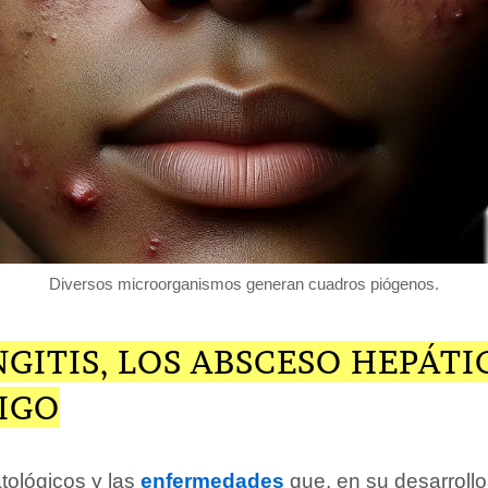
Diversos microorganismos generan cuadros piógenos.
GITIS, LOS ABSCESO HEPÁTI
IGO
tológicos y las
enfermedades
que, en su desarrollo