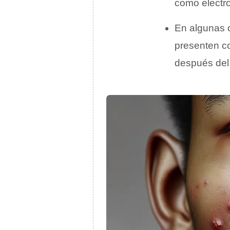
como electro
En algunas 
presenten c
después del 