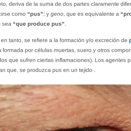
eto, deriva de la suma de dos partes claramente dif
cirse como
“pus”
; y
geno
, que es equivalente a
“pr
do sea
“que produce pus”
.
 en tanto, se refiere a la formación y/o excreción de
 formada por células muertas, suero y otros compo
dos que sufren ciertas inflamaciones). Los agentes 
can que, se produzca pus en un tejido .