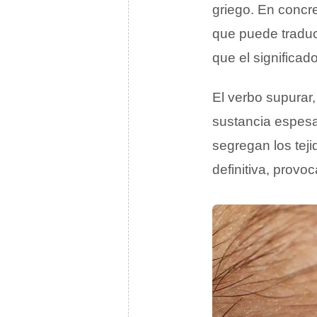
griego. En concr
que puede tradu
que el significa
El verbo supurar,
sustancia espesa
segregan los teji
definitiva, provo