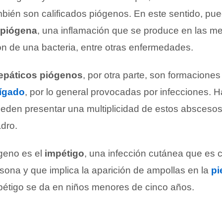
mbién son calificados piógenos. En este sentido, pu
 piógena
, una inflamación que se produce en las m
ón de una bacteria, entre otras enfermedades.
epáticos piógenos
, por otra parte, son formacione
ígado
, por lo general provocadas por infecciones. 
eden presentar una multiplicidad de estos abscesos
dro.
geno es el
impétigo
, una infección cutánea que es 
sona y que implica la aparición de ampollas en la
pi
mpétigo se da en niños menores de cinco años.