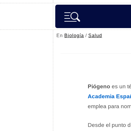
En
Biología
/
Salud
Piógeno
es un t
Academia Españ
emplea para nom
Desde el punto d