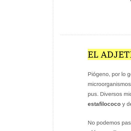
EL ADJE
Piógeno, por lo g
microorganismos 
pus. Diversos mi
estafilococo
y d
No podemos pasar