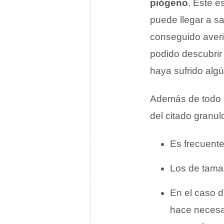
piógeno
. Este e
puede llegar a s
conseguido averig
podido descubrir
haya sufrido algú
Además de todo l
del citado granu
Es frecuent
Los de tama
En el caso 
hace necesari