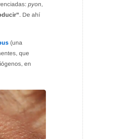
erenciadas:
pyon
,
oducir”
. De ahí
pus
(una
nentes, que
piógenos, en