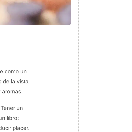
se como un
 de la vista
y aromas.
. Tener un
n libro;
ucir placer.