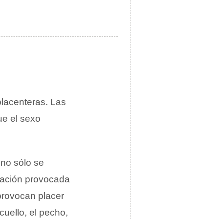
placenteras. Las
ue el sexo
 no sólo se
itación provocada
 provocan placer
cuello, el pecho,