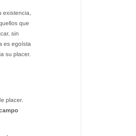
 existencia,
quellos que
car, sin
a es egoísta
a su placer.
e placer.
campo