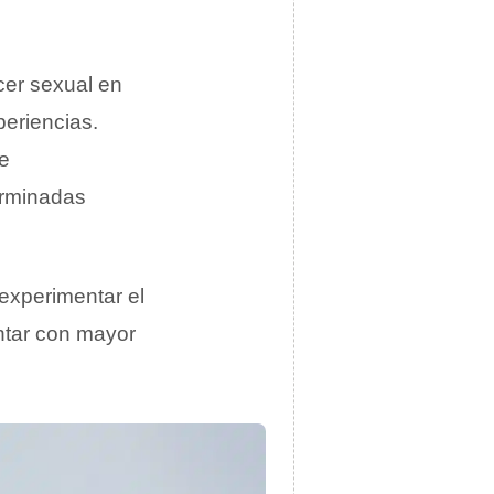
cer sexual en
periencias.
e
erminadas
 experimentar el
ontar con mayor