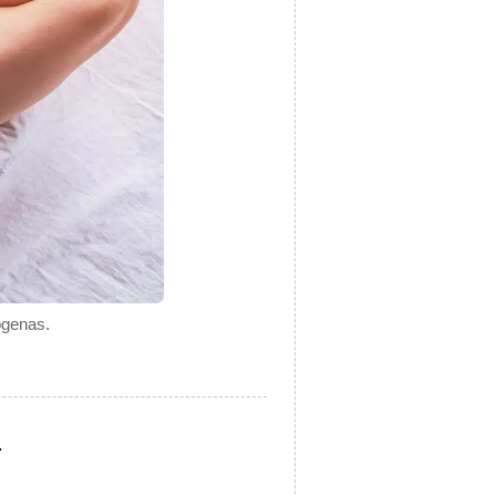
ógenas.
.