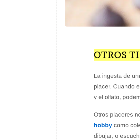
OTROS TI
La ingesta de u
placer. Cuando el
y el olfato, pod
Otros placeres no
hobby
como colec
dibujar; o escuc