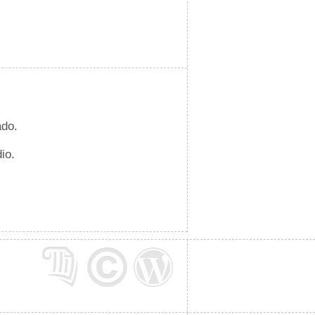
ado.
io.