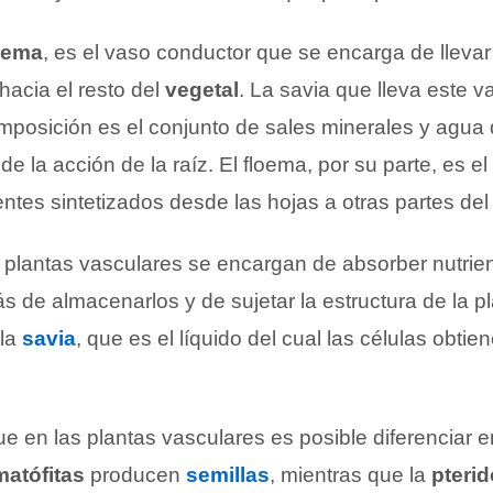
lema
, es el vaso conductor que se encarga de llevar
hacia el resto del
vegetal
. La savia que lleva este v
mposición es el conjunto de sales minerales y agua 
e la acción de la raíz. El floema, por su parte, es el
ientes sintetizados desde las hojas a otras partes de
s plantas vasculares se encargan de absorber nutrien
s de almacenarlos y de sujetar la estructura de la pl
 la
savia
, que es el líquido del cual las células obtie
e en las plantas vasculares es posible diferenciar e
atófitas
producen
semillas
, mientras que la
pterid