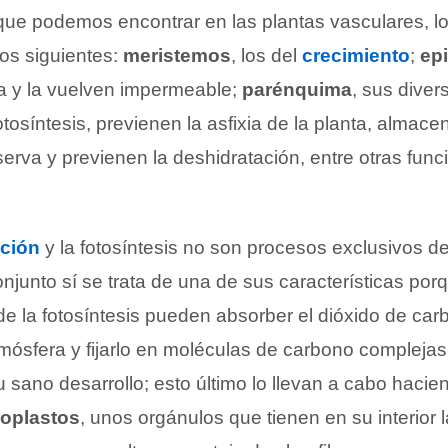
s que podemos encontrar en las plantas vasculares, 
los siguientes:
meristemos
, los del
crecimiento
;
ep
ta y la vuelven impermeable;
parénquima
, sus diver
fotosíntesis, previenen la asfixia de la planta, almac
erva y previenen la deshidratación, entre otras func
ación
y la fotosíntesis no son procesos exclusivos de
njunto sí se trata de una de sus características por
de la fotosíntesis pueden absorber el dióxido de car
tmósfera y fijarlo en moléculas de carbono compleja
 sano desarrollo; esto último lo llevan a cabo haci
roplastos
, unos orgánulos que tienen en su interior 