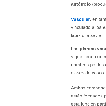
autótrofo
(produc
Vascular
, en ta
vinculado a los
v
látex o la savia.
Las
plantas vas
y que tienen un
s
nombres por los
clases de vasos:
Ambos componente
están formados po
esta función part