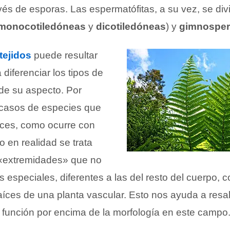
vés de esporas. Las espermatófitas, a su vez, se div
monocotiledóneas
y
dicotiledóneas
) y
gimnospe
tejidos
puede resultar
diferenciar los tipos de
 de su aspecto. Por
 casos de especies que
íces, como ocurre con
o en realidad se trata
«extremidades» que no
s especiales, diferentes a las del resto del cuerpo, 
íces de una planta vascular. Esto nos ayuda a resalt
a función por encima de la morfología en este campo