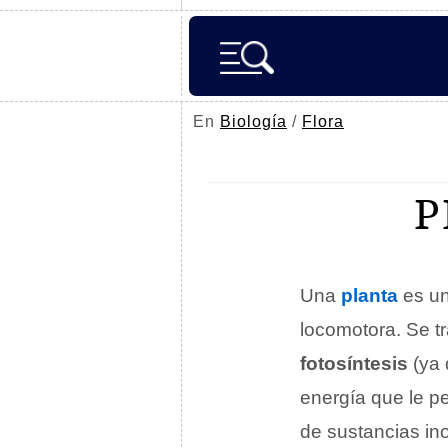
En
Biología
/
Flora
P
Una
planta
es un
locomotora. Se t
fotosíntesis
(ya 
energía que le pe
de sustancias in