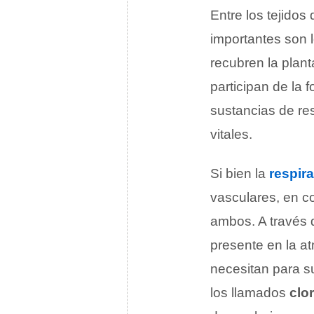
Entre los tejido
importantes son 
recubren la plan
participan de la 
sustancias de res
vitales.
Si bien la
respir
vasculares, en co
ambos. A través 
presente en la a
necesitan para su
los llamados
clo