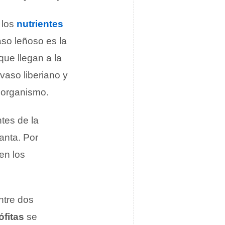
 los
nutrientes
aso leñoso es la
que llegan a la
 vaso liberiano y
l organismo.
tes de la
anta. Por
nen los
ntre dos
ófitas
se