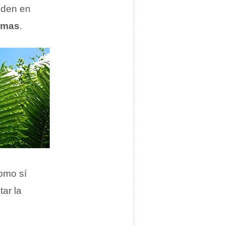
iden en
rmas
.
como sí
ar la
.