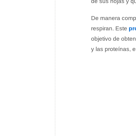
de sus hojas y qu
De manera complem
respiran. Este
pr
objetivo de obte
y las proteínas, 