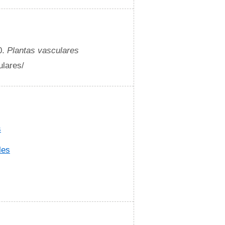
0.
Plantas vasculares
ulares/
s
les