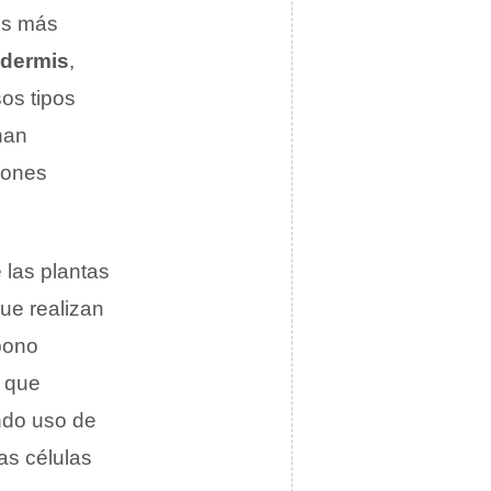
los más
idermis
,
sos tipos
enan
iones
 las plantas
que realizan
bono
s que
endo uso de
las células