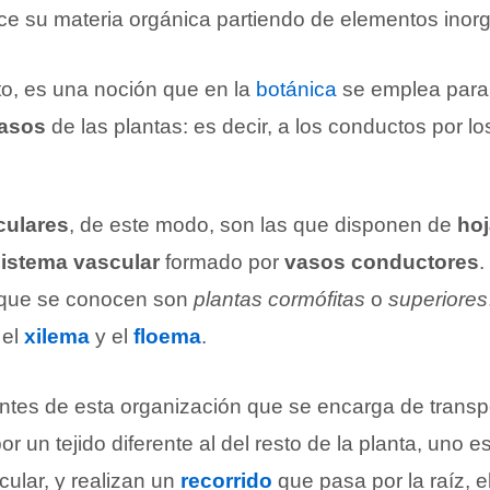
e su materia orgánica partiendo de elementos inorg
nto, es una noción que en la
botánica
se emplea para 
asos
de las plantas: es decir, a los conductos por los
culares
, de este modo, son las que disponen de
hoj
istema vascular
formado por
vasos conductores
.
 que se conocen son
plantas cormófitas
o
superiores
 el
xilema
y el
floema
.
s de esta organización que se encarga de transpor
r un tejido diferente al del resto de la planta, uno 
icular, y realizan un
recorrido
que pasa por la raíz, el