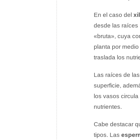
En el caso del
xi
desde las raíces 
«bruta», cuya co
planta por medio d
traslada los nutr
Las raíces de la
superficie, ademá
los vasos circula
nutrientes.
Cabe destacar qu
tipos. Las
esperm