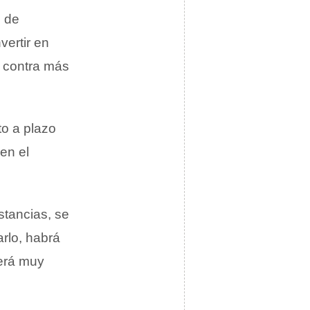
e de
ertir en
n contra más
to a plazo
 en el
stancias, se
arlo, habrá
será muy