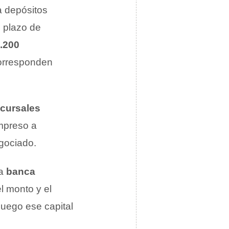
 depósitos
n plazo de
.200
orresponden
cursales
impreso a
egociado.
la
banca
el monto y el
luego ese capital