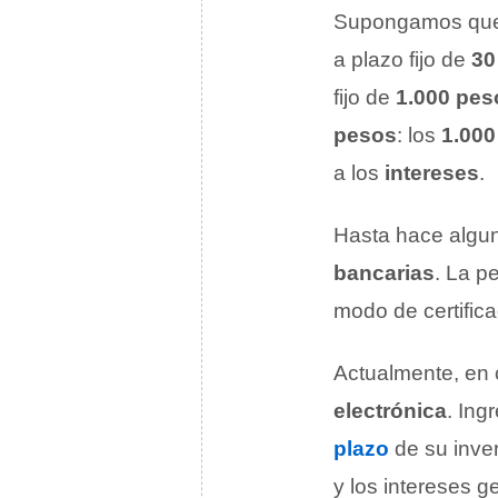
Supongamos qu
a plazo fijo de
30
fijo de
1.000 pes
pesos
: los
1.000
a los
intereses
.
Hasta hace alguno
bancarias
. La p
modo de certifica
Actualmente, en c
electrónica
. Ing
plazo
de su inver
y los intereses 