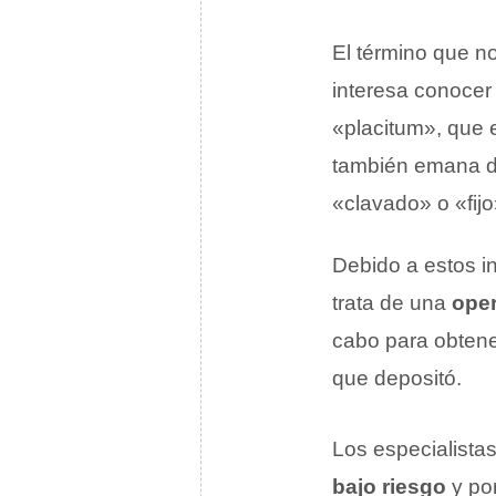
El término que n
interesa conocer 
«placitum», que 
también emana de
«clavado» o «fijo
Debido a estos in
trata de una
oper
cabo para obtener
que depositó.
Los especialista
bajo riesgo
y po