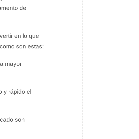
momento de
ertir en lo que
, como son estas:
 a mayor
 y rápido el
rcado son