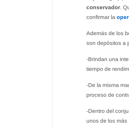
conservador
. Q
confirmar la
oper
Además de los be
son depósitos a p
-Brindan una int
tiempo de rendimi
-De la misma man
proceso de contra
-Dentro del conj
unos de los más 