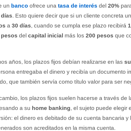
e un
banco
ofrece una
tasa de interés
del
20%
para
 días
. Esto quiere decir que si un cliente concreta u
os
a
30 días
, cuando se cumpla ese plazo recibirá
1
 pesos
del
capital inicial
más los
200 pesos
que c
s años, los plazos fijos debían realizarse en las
su
ersona entregaba el dinero y recibía un documento 
do, que también servía como título valor para ser n
ambio, los plazos fijos suelen hacerse a través de 
resando a su
home banking
, el sujeto puede elegir 
sión: el dinero es debitado de su cuenta bancaria y 
generados son acreditados en la misma cuenta.