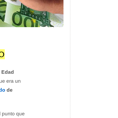
O
a
Edad
que era un
do
de
l punto que