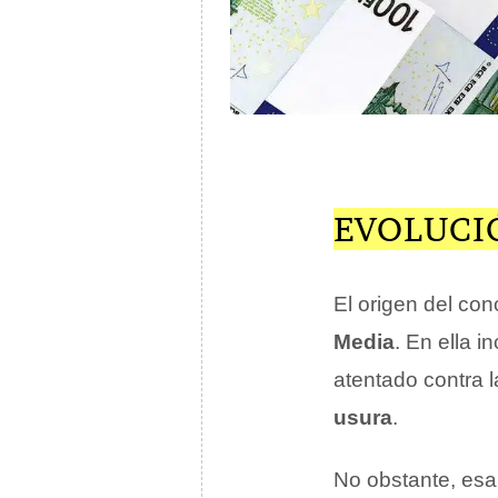
EVOLUCI
El origen del co
Media
. En ella i
atentado contra 
usura
.
No obstante, esa