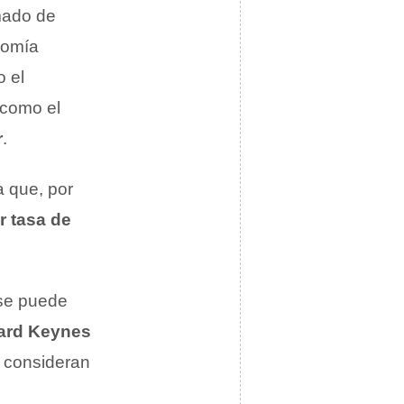
mado de
nomía
o el
 como el
r
.
a que, por
r tasa de
 se puede
ard Keynes
 consideran