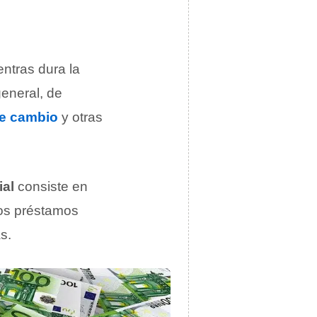
ntras dura la
general, de
de cambio
y otras
ial
consiste en
los préstamos
s.