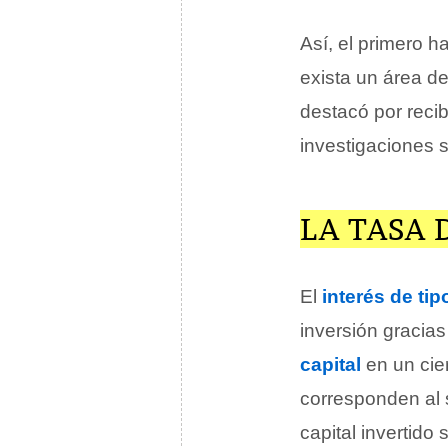
Así, el primero h
exista un área 
destacó por recib
investigaciones s
LA TASA 
El
interés de tip
inversión gracias 
capital
en un cie
corresponden al 
capital invertido