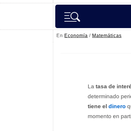
En
Economía
/
Matemáticas
La
tasa de inte
determinado perio
tiene el
dinero
qu
momento en parti