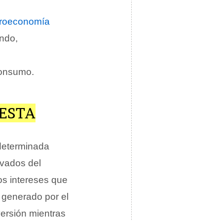
roeconomía
undo,
e
 consumo.
ESTA
determinada
rivados del
os intereses que
 generado por el
versión mientras