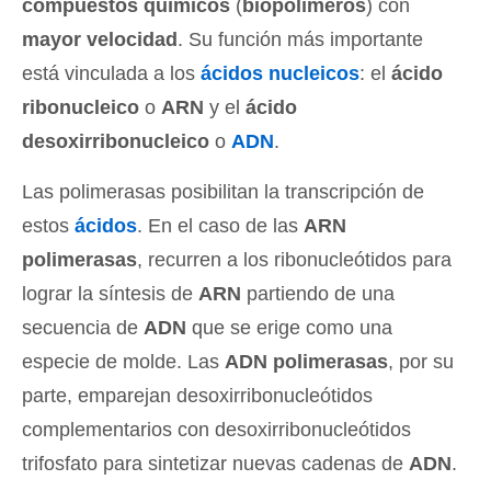
compuestos químicos
(
biopolímeros
) con
mayor velocidad
. Su función más importante
está vinculada a los
ácidos nucleicos
: el
ácido
ribonucleico
o
ARN
y el
ácido
desoxirribonucleico
o
ADN
.
Las polimerasas posibilitan la transcripción de
estos
ácidos
. En el caso de las
ARN
polimerasas
, recurren a los ribonucleótidos para
lograr la síntesis de
ARN
partiendo de una
secuencia de
ADN
que se erige como una
especie de molde. Las
ADN polimerasas
, por su
parte, emparejan desoxirribonucleótidos
complementarios con desoxirribonucleótidos
trifosfato para sintetizar nuevas cadenas de
ADN
.