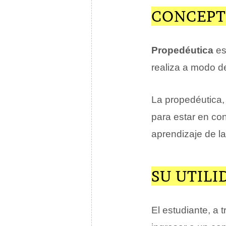
CONCEPT
Propedéutica
es
realiza a modo 
La propedéutica,
para estar en co
aprendizaje de l
SU UTILI
El estudiante, a 