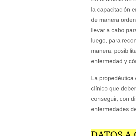
la capacitación e
de manera ordena
llevar a cabo par
luego, para recon
manera, posibilit
enfermedad y cóm
La propedéutica c
clínico que deben
conseguir, con di
enfermedades de 
DATOS A