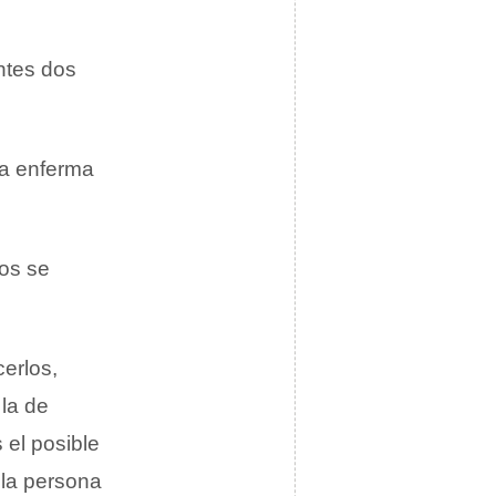
ntes dos
na enferma
tos se
erlos,
 la de
 el posible
 la persona