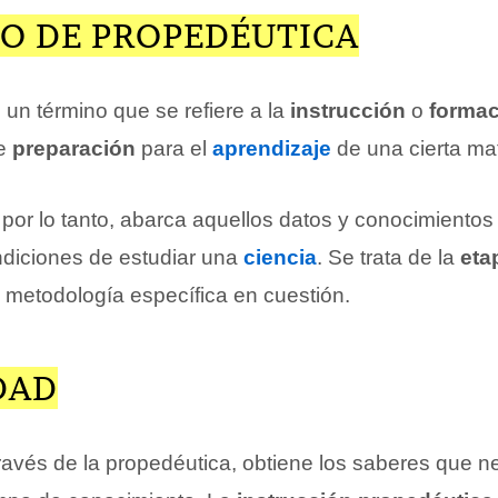
O DE PROPEDÉUTICA
 un término que se refiere a la
instrucción
o
formac
de
preparación
para el
aprendizaje
de una cierta mat
 por lo tanto, abarca aquellos datos y conocimientos
ndiciones de estudiar una
ciencia
. Se trata de la
eta
a metodología específica en cuestión.
DAD
través de la propedéutica, obtiene los saberes que n