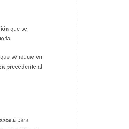
ión
que se
eria.
 que se requieren
pa precedente
al
ecesita para